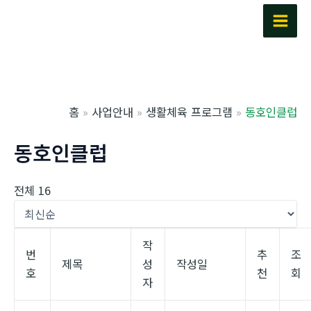
콘
텐
Main
츠
Men
로
건
너
홈
사업안내
생활체육 프로그램
동호인클럽
뛰
기
동호인클럽
전체 16
작
번
추
조
제목
성
작성일
호
천
회
자