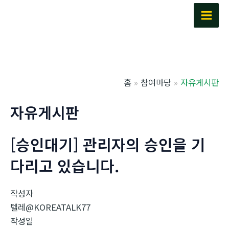
콘
텐
Main
츠
Men
로
건
너
홈
참여마당
자유게시판
뛰
기
자유게시판
[승인대기] 관리자의 승인을 기
다리고 있습니다.
작성자
텔레@KOREATALK77
작성일