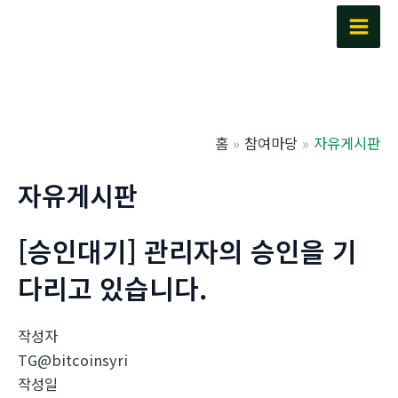
콘
텐
Main
츠
Men
로
건
너
홈
참여마당
자유게시판
뛰
기
자유게시판
[승인대기] 관리자의 승인을 기
다리고 있습니다.
작성자
TG@bitcoinsyri
작성일