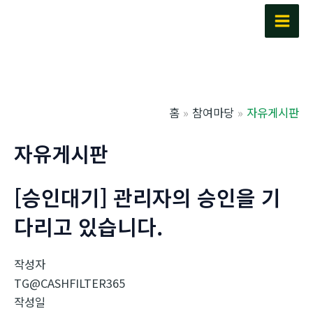
콘
텐
Main
츠
Men
로
건
너
홈
참여마당
자유게시판
뛰
기
자유게시판
[승인대기] 관리자의 승인을 기
다리고 있습니다.
작성자
TG@CASHFILTER365
작성일