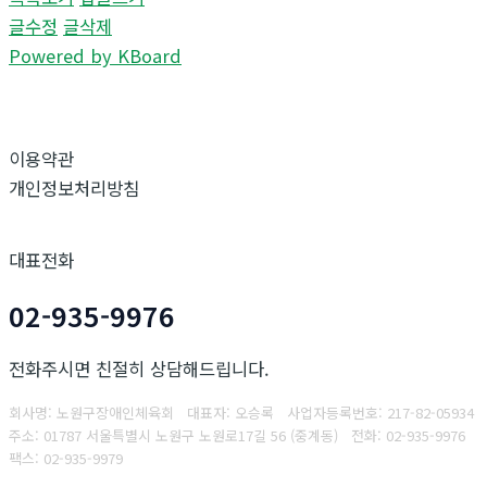
글수정
글삭제
Powered by KBoard
이용약관
개인정보처리방침
대표전화
02-935-9976
전화주시면 친절히 상담해드립니다.
회사명: 노원구장애인체육회 대표자: 오승록
사업자등록번호:
217-82-05934
주소: 01787 서울특별시 노원구 노원로17길 56 (중계동)
전화: 02-935-9976
팩스:
02-935-9979