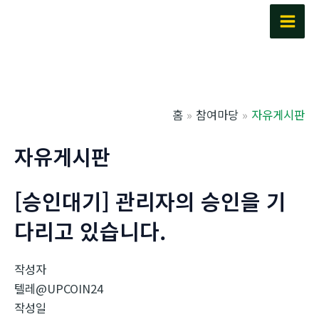
콘
텐
Main
츠
Men
로
건
너
홈
참여마당
자유게시판
뛰
기
자유게시판
[승인대기] 관리자의 승인을 기
다리고 있습니다.
작성자
텔레@UPCOIN24
작성일