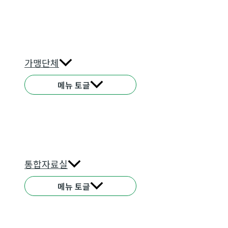
가맹단체
메뉴 토글
통합자료실
메뉴 토글