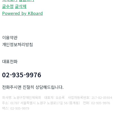
글수정
글삭제
Powered by KBoard
이용약관
개인정보처리방침
대표전화
02-935-9976
전화주시면 친절히 상담해드립니다.
회사명: 노원구장애인체육회 대표자: 오승록
사업자등록번호:
217-82-05934
주소: 01787 서울특별시 노원구 노원로17길 56 (중계동)
전화: 02-935-9976
팩스:
02-935-9979