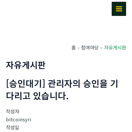
콘
텐
Main
츠
Men
로
건
너
홈
참여마당
자유게시판
뛰
기
자유게시판
[승인대기] 관리자의 승인을 기
다리고 있습니다.
작성자
bitcoinsyri
작성일