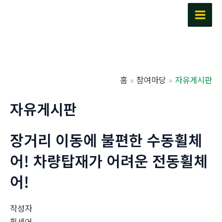
콘
텐
Main
츠
Men
로
건
너
홈
참여마당
자유게시판
뛰
기
자유게시판
장거리 이동에 불편한 수동휠체
어! 차량탑재가 어려운 전동휠체
어!
작성자
휠셰어