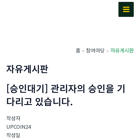
콘
텐
Main
츠
Men
로
건
너
홈
참여마당
자유게시판
뛰
기
자유게시판
[승인대기] 관리자의 승인을 기
다리고 있습니다.
작성자
UPCOIN24
작성일