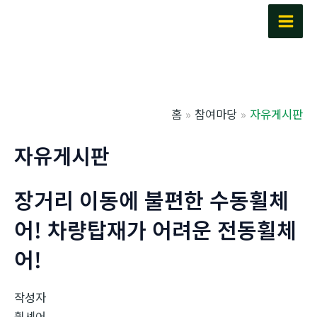
콘
텐
Main
츠
Men
로
건
너
홈
참여마당
자유게시판
뛰
기
자유게시판
장거리 이동에 불편한 수동휠체
어! 차량탑재가 어려운 전동휠체
어!
작성자
휠셰어