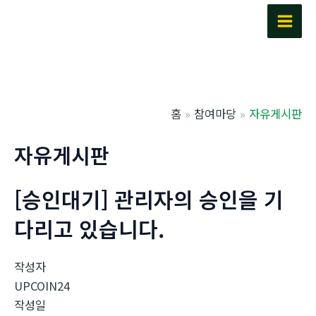
콘
텐
Main
츠
Men
로
건
너
홈
참여마당
자유게시판
뛰
기
자유게시판
[승인대기] 관리자의 승인을 기
다리고 있습니다.
작성자
UPCOIN24
작성일