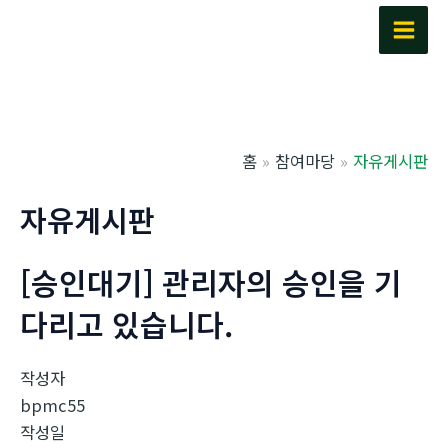
콘
텐
Main
츠
Men
로
건
너
홈
참여마당
자유게시판
뛰
기
자유게시판
[승인대기] 관리자의 승인을 기
다리고 있습니다.
작성자
bpmc55
작성일