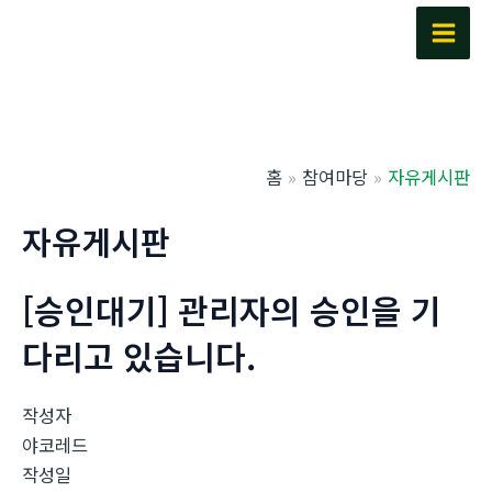
콘
텐
Main
츠
Men
로
건
너
홈
참여마당
자유게시판
뛰
기
자유게시판
[승인대기] 관리자의 승인을 기
다리고 있습니다.
작성자
야코레드
작성일