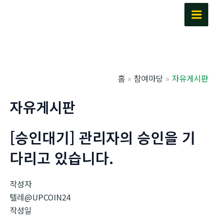
콘
텐
Main
츠
Men
로
건
너
홈
참여마당
자유게시판
뛰
기
자유게시판
[승인대기] 관리자의 승인을 기
다리고 있습니다.
작성자
텔레@UPCOIN24
작성일