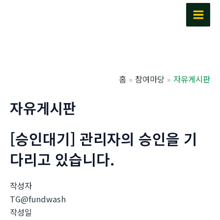
콘
텐
Main
츠
Men
로
건
너
홈
참여마당
자유게시판
뛰
기
자유게시판
[승인대기] 관리자의 승인을 기
다리고 있습니다.
작성자
TG@fundwash
작성일