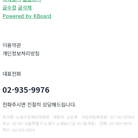
글수정
글삭제
Powered by KBoard
이용약관
개인정보처리방침
대표전화
02-935-9976
전화주시면 친절히 상담해드립니다.
회사명: 노원구장애인체육회 대표자: 오승록
사업자등록번호:
217-82-05934
주소: 01787 서울특별시 노원구 노원로17길 56 (중계동)
전화: 02-935-9976
팩스:
02-935-9979