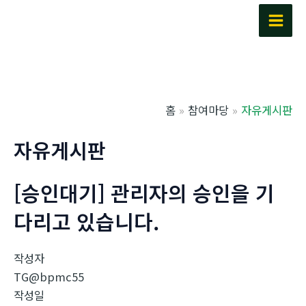
콘
텐
Main
츠
Men
로
건
너
홈
참여마당
자유게시판
뛰
기
자유게시판
[승인대기] 관리자의 승인을 기
다리고 있습니다.
작성자
TG@bpmc55
작성일