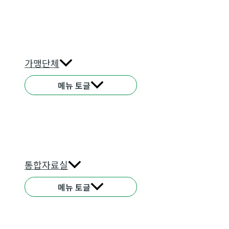
가맹단체
메뉴 토글
통합자료실
메뉴 토글