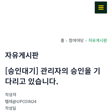
콘
텐
Main
츠
Men
로
건
너
홈
참여마당
자유게시판
뛰
기
자유게시판
[승인대기] 관리자의 승인을 기
다리고 있습니다.
작성자
텔레@UPCOIN24
작성일