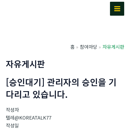
콘
텐
Main
츠
Men
로
건
너
홈
참여마당
자유게시판
뛰
기
자유게시판
[승인대기] 관리자의 승인을 기
다리고 있습니다.
작성자
텔레@KOREATALK77
작성일