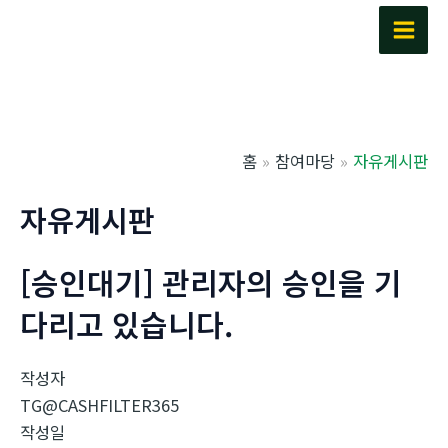
콘
텐
Main
츠
Men
로
건
너
홈
참여마당
자유게시판
뛰
기
자유게시판
[승인대기] 관리자의 승인을 기
다리고 있습니다.
작성자
TG@CASHFILTER365
작성일