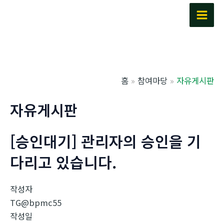
콘
텐
Main
츠
Men
로
건
너
홈
참여마당
자유게시판
뛰
기
자유게시판
[승인대기] 관리자의 승인을 기
다리고 있습니다.
작성자
TG@bpmc55
작성일