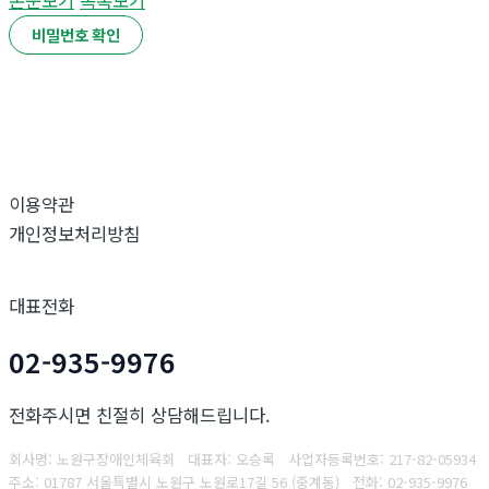
본문보기
목록보기
비밀번호 확인
이용약관
개인정보처리방침
대표전화
02-935-9976
전화주시면 친절히 상담해드립니다.
회사명: 노원구장애인체육회 대표자: 오승록
사업자등록번호:
217-82-05934
주소: 01787 서울특별시 노원구 노원로17길 56 (중계동)
전화: 02-935-9976