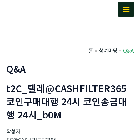
콘
텐
Main
츠
Men
로
건
너
홈
참여마당
Q&A
뛰
기
Q&A
t2C_텔레@CASHFILTER365
코인구매대행 24시 코인송금대
행 24시_b0M
작성자
TG@CASHFILTER365