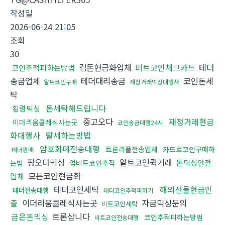
작성일
2026-06-24 21:05
조회
30
검돈현금화업체
비트코인체크카드
테더
코인추적피하는방법
송금업체
테더대리송금
코인돈세
알트코인구매
재정거래믹싱대행사
탁
돈세탁해드립니다
횡령믹싱
중고오다
재정거래현금
이더리움클레식사는곳
코인송금대행24시
화대행사
탈세하는방법
암호화폐전송대행
트론리플전송업체
카드로코인구매하
테더판매
핑오다믹싱
알트코인퀵거래
돈믹싱안전
는법
업비트코인추적
모든코인현금화
업체
테더코인세탁
해외선물현금인
테더전송대행
테더코인추척피하기
출
이더리움클레식사는곳
자금믹싱문의
비트코인세탁
금은돈믹싱
트론삽니다
코인추적피하는방법
비트코인전송대행