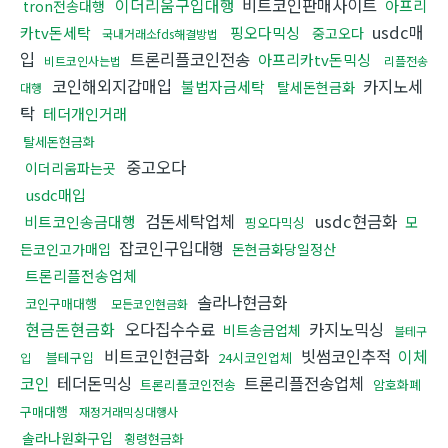
이더리움구입대행
비트코인판매사이트
아프리
tron전송대행
usdc매
카tv돈세탁
핑오다믹싱
중고오다
국내거래소fds해결방법
입
트론리플코인전송
아프리카tv돈믹싱
비트코인사는법
리플전송
코인해외지갑매입
카지노세
불법자금세탁
탈세돈현금화
대행
탁
테더개인거래
탈세돈현금화
중고오다
이더리움파는곳
usdc매입
검돈세탁업체
usdc현금화
비트코인송금대행
모
핑오다믹싱
잡코인구입대행
든코인고가매입
돈현금화당일정산
트론리플전송업체
솔라나현금화
코인구매대행
모든코인현금화
현금돈현금화
오다집수수료
카지노믹싱
비트송금업체
블테구
비트코인현금화
빗썸코인추적
이체
블테구입
24시코인업체
입
코인
테더돈믹싱
트론리플전송업체
트론리플코인전송
암호화폐
구매대행
재정거래믹싱대행사
솔라나원화구입
횡령현금화