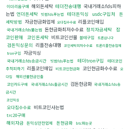
해외돈세탁
테더전송대행
국내거래소fds피하
이더리움구매
는법
언더돈세탁
테더돈믹싱
usdc구입처
돈
빗썸fds푸는법
자금현금화업체
리플코인매입
세탁방법
오다집수수료
돈현금화최저수수료
정치자금세탁
잡
국내거래소fds뚫는법
코인판매
코인돈세탁
비트코인선물
블테구입
트론삽니다
검돈믹싱문의
리플전송대행
코인세탁최저수수료
트론리플전송업체
자금믹싱
tron구입
테더tron구입
국내거래소fds송금시간
테더코인
빗썸fds푸는법
리플코인매입
코인현금화수수료
추척피하기
비트코인현금화
오
해외선물현금인출
다집
검돈현금화
코인카드구매
국내거래소fds출금시간
국내거래소fds송
금시간
코인믹싱
비트코인사는법
오다집수수료
trc20구매
해외자금
돈현금화
돈믹싱안전업체
btc파는곳