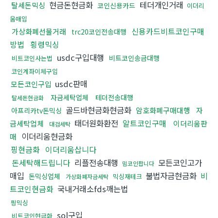
현금돈현금화
테더개인거래
탈세돈믹싱
코인신용카드
이더리
움매입
신용카드비트코인구매
가상화폐선물거래
trc20코인전송대행
방법
횡령믹싱
usdc구입대행
비트코인송금대행
비트코인사는법
코인계좌이체구입
usdc판매
모든코인구입
자금세탁업체
테더전송대행
탈세돈현금화
골드바현금화현금화
암호화폐구매대행
자
아프리카tv돈믹싱
태더원화환전
알트코인구매
금세탁업체
이더리움판
대검세탁
이더리움현금화
매
핑현금화
이더리움삽니다
돈세탁해드립니다
리플전송대행
모든코인고가
밈코인팝니다
매입
불법자금현금화
비
돈믹싱업체
믹싱재테크
가상화폐자금세탁
트코인현금화
국내거래소fds깨는법
핑믹싱
sol구입
비트코인현금화