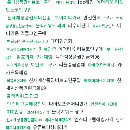
fds해킹
이더리움 리플
롯데상품권비트코인구입
이더리움매입
모든코인구입
신세계상품권테더전송
톡아이디거래
안전한에그구매
백화
라우터판매
이
블랙키워드 의뢰
점상품권현금화98
해외카톡구입처
더리움 리플코인구매
테더현금화
백화점상품권현금화100
카톡인증
이더리움 리플코인구매
이더리움현
인스타그램해킹가격
암호화폐 구매대행
백화점상품권현금화96
금화
보안에그구매
리플송금업체
카
다바오포커머니
해외카톡생성
카오톡해킹
신세계상품권비트코인구입
신
암호화폐구매대행
리플코인매입
세계상품권현금화99
블랙키워드 광고
인스타그램해킹의뢰
다바오포커머니판매
안전한에그판매
010인증
블랙키워드 광고
인스타해킹가격
인스타그램해킹가격
신세계상품권현금화94
페이스북해킹의뢰
인스
유튜브영상내리기
타그램해킹가격