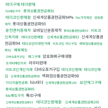
테더구매 테더판매
롯데상품권현금화91
fds해킹가격
테더코인판매함
신세계상품권현금화94%
fds가격제안
번호판
롯데상품권현금화93
제작
운전면허증제작
모바일신분증제작
비트코
롯데상품권현금화93
신세계상품권
인퀵거래
테더코인판매함
신세계상품권현금화92
현금화94
테더코인비대면거래
비트코인 카드구입
백화점상품권현금
페북해킹
화92
암호화폐구매대행
에그구매
다바오포커구입
라우터판매
트위터해킹의뢰
다바오포커구입
비트코인개인거래
테더코인판매
테더코인매
백화점상품권현금화98
입
신세계상품권현금화95
fds테더
보안에그구매
이더리움현금화
신세계상품권현금화100
롯데상품권현금화95
톡ID구매
fds해킹가격
테더코인판매함
신세계상품권현금화100
신세계상품권현금화93