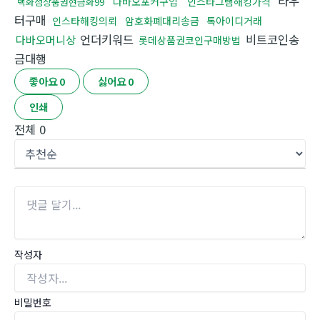
라우
다바오포커구입
인스타그램해킹가격
백화점상품권현금화99
터구매
인스타해킹의뢰
암호화폐대리송금
톡아이디거래
언더키워드
비트코인송
다바오머니상
롯데상품권코인구매방법
금대행
좋아요
0
싫어요
0
인쇄
전체
0
작성자
비밀번호