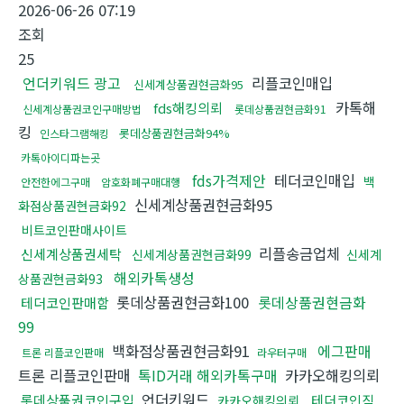
2026-06-26 07:19
조회
25
언더키워드 광고
리플코인매입
신세계상품권현금화95
카톡해
fds해킹의뢰
신세계상품권코인구매방법
롯데상품권현금화91
킹
롯데상품권현금화94%
인스타그램해킹
카톡아이디파는곳
fds가격제안
테더코인매입
백
안전한에그구매
암호화폐구매대행
신세계상품권현금화95
화점상품권현금화92
비트코인판매사이트
리플송금업체
신세계상품권세탁
신세계상품권현금화99
신세계
해외카톡생성
상품권현금화93
롯데상품권현금화100
롯데상품권현금화
테더코인판매함
99
백화점상품권현금화91
에그판매
트론 리플코인판매
라우터구매
트론 리플코인판매
톡ID거래 해외카톡구매
카카오해킹의뢰
언더키워드
롯데상품권코인구입
테더코인직
카카오해킹의뢰