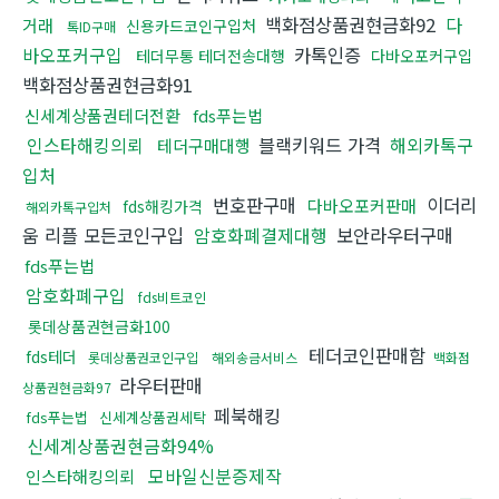
백화점상품권현금화92
다
거래
신용카드코인구입처
톡ID구매
바오포커구입
카톡인증
테더무통 테더전송대행
다바오포커구입
백화점상품권현금화91
신세계상품권테더전환
fds푸는법
인스타해킹의뢰
블랙키워드 가격
해외카톡구
테더구매대행
입처
번호판구매
이더리
다바오포커판매
fds해킹가격
해외카톡구입처
움 리플 모든코인구입
암호화폐결제대행
보안라우터구매
fds푸는법
암호화폐구입
fds비트코인
롯데상품권현금화100
테더코인판매함
fds테더
롯데상품권코인구입
해외송금서비스
백화점
라우터판매
상품권현금화97
페북해킹
fds푸는법
신세계상품권세탁
신세계상품권현금화94%
모바일신분증제작
인스타해킹의뢰