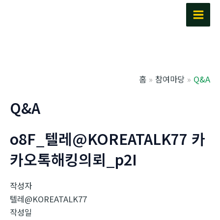
콘
텐
Main
츠
Men
로
건
너
홈
참여마당
Q&A
뛰
기
Q&A
o8F_텔레@KOREATALK77 카
카오톡해킹의뢰_p2I
작성자
텔레@KOREATALK77
작성일