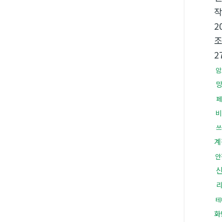
2
2
암
페
비
쓰
계
안
테
화