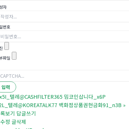
성자
밀번호
진
부파일
x5I_텔레@CASHFILTER365 밈코인삽니다_x6P
2L_텔레@KOREATALK77 백화점상품권현금화91_n3B
»
목록보기
답글쓰기
글수정
글삭제