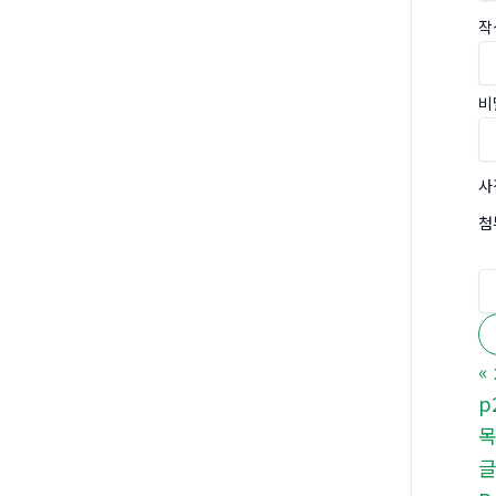
작
비
사
첨
«
p