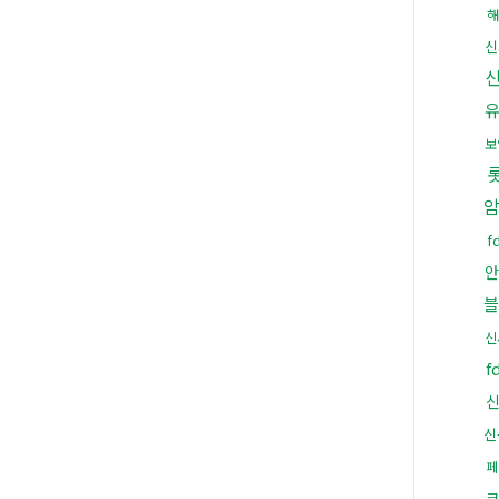
해
신
보
f
안
블
신
f
신
페
코