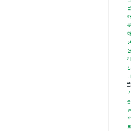
안
리
신
비
블
번
트