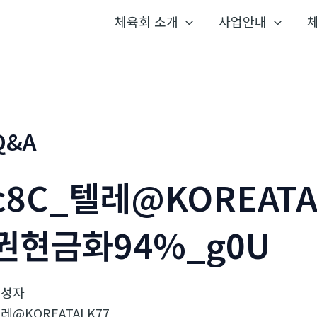
체육회 소개
사업안내
Q&A
c8C_텔레@KOREAT
권현금화94%_g0U
작성자
레@KOREATALK77