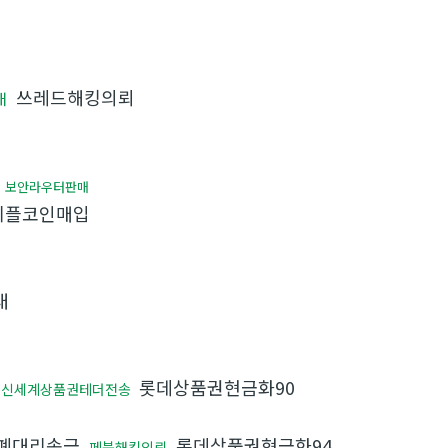
쓰레드해킹의뢰
매
보안라우터판매
리플코인매입
래
롯데상품권현금화90
신세계상품권테더전송
폐대리송금
롯데상품권현금화94
페북해킹의뢰