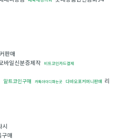
커판매
모바일신분증제작
비트코인카드결제
입
리
알트코인구매
다바오포커머니판매
카톡아이디파는곳
라시
톡구매