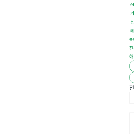
f
테
품
전
해