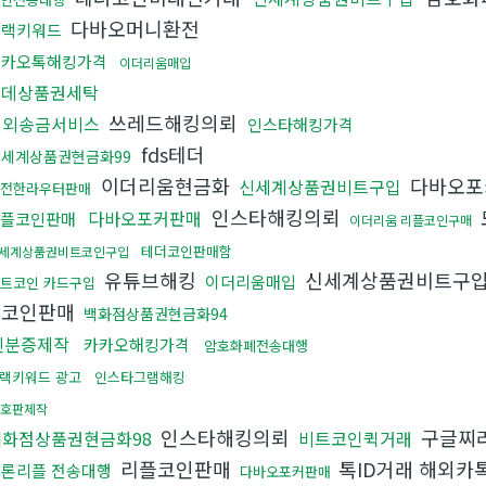
다바오머니환전
블랙키워드
카카오톡해킹가격
이더리움매입
롯데상품권세탁
쓰레드해킹의뢰
해외송금서비스
인스타해킹가격
fds테더
신세계상품권현금화99
이더리움현금화
다바오포
신세계상품권비트구입
전한라우터판매
인스타해킹의뢰
다바오포커판매
플코인판매
이더리움 리플코인구매
테더코인판매함
세계상품권비트코인구입
유튜브해킹
신세계상품권비트구
이더리움매입
트코인 카드구입
플코인판매
백화점상품권현금화94
신분증제작
카카오해킹가격
암호화폐전송대행
랙키워드 광고
인스타그램해킹
호판제작
인스타해킹의뢰
구글찌
백화점상품권현금화98
비트코인퀵거래
리플코인판매
톡ID거래 해외카
론리플 전송대행
다바오포커판매