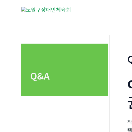
콘
텐
츠
로
건
너
뛰
기
Q&A
텔