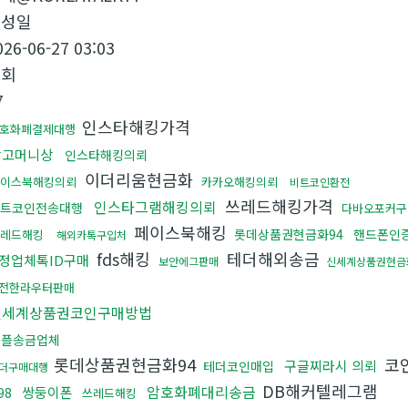
작성일
026-06-27 03:03
조회
7
인스타해킹가격
호화폐결제대행
망고머니상
인스타해킹의뢰
이더리움현금화
이스북해킹의뢰
카카오해킹의뢰
비트코인환전
쓰레드해킹가격
인스타그램해킹의뢰
트코인전송대행
다바오포커구
페이스북해킹
롯데상품권현금화94
핸드폰인
레드해킹
해외카톡구입처
fds해킹
테더해외송금
정업체톡ID구매
보안에그판매
신세계상품권현금
전한라우터판매
신세계상품권코인구매방법
리플송금업체
롯데상품권현금화94
코
구글찌라시 의뢰
테더코인매입
더구매대행
DB해커텔레그램
암호화폐대리송금
쌍둥이폰
98
쓰레드해킹