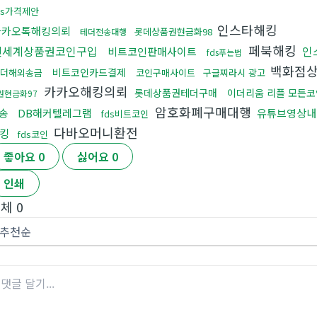
ds가격제안
인스타해킹
카카오톡해킹의뢰
롯데상품권현금화98
테더전송대행
페북해킹
신세계상품권코인구입
인
비트코인판매사이트
fds푸는법
백화점상
비트코인카드결제
더해외송금
코인구매사이트
구글찌라시 광고
카카오해킹의뢰
롯데상품권테더구매
이더리움 리플 모든
권현금화97
암호화폐구매대행
송
DB해커텔레그램
유튜브영상내
fds비트코인
다바오머니환전
킹
fds코인
좋아요
0
싫어요
0
인쇄
전체
0