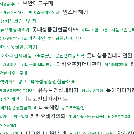
보안에그구매
외송금서비스
인스타해킹
페이스북해킹의뢰
세계상품권매입
신용카드코인구입처
롯데상품권현금화99
유튜브영상내리기
리플코인판
카톡해커텔레그램
fds가격제안
롯데상품권테더전환
안라우터구매
롯데상품권현금화91
롯데상품권테더전환
암호화폐결제대행
운전면허증제작
fds푸는법
다바오포커머니판매
테더구매 테더판매
ds가격제안
인스타해킹가격
전한라우터구매
백화점상품권현금화96
랙키워드 광고
유튜브영상내리기
톡아이디거
테더코인판매
세계상품권코인구매방법
비트코인판매사이트
ds가격제안
페북해킹
신세계상품권현금화94
망고포커환전
카카오해킹의뢰
롯데상품권현금화94
용카드코인구입처
테더코인판매함
이스북해킹
테더코인비대면거래
암호화
신세계상품권비트구입
인전송대행