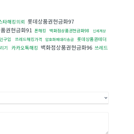
롯데상품권현금화97
스타해킹의뢰
품권현금화91
폰해킹
백화점상품권현금화98
신세계상
롯데상품권테더
코인구입
쓰레드해킹가격
암호화폐대리송금
백화점상품권현금화96
카카오톡해킹
쓰레드
리기