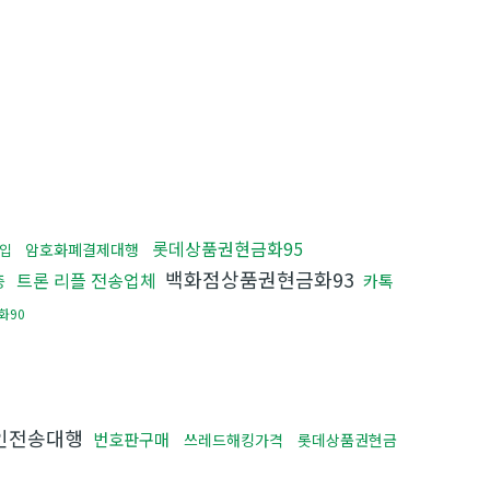
롯데상품권현금화95
암호화폐결제대행
입
백화점상품권현금화93
트론 리플 전송업체
카톡
증
화90
인전송대행
번호판구매
쓰레드해킹가격
롯데상품권현금