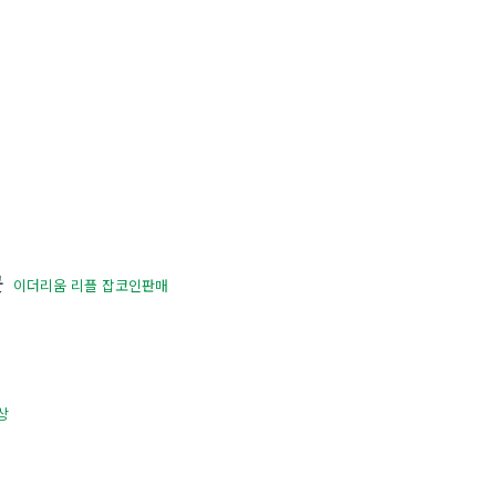
곳
이더리움 리플 잡코인판매
상