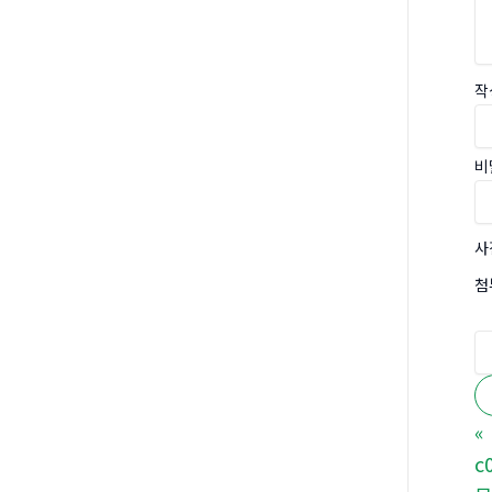
작
비
사
첨
«
c