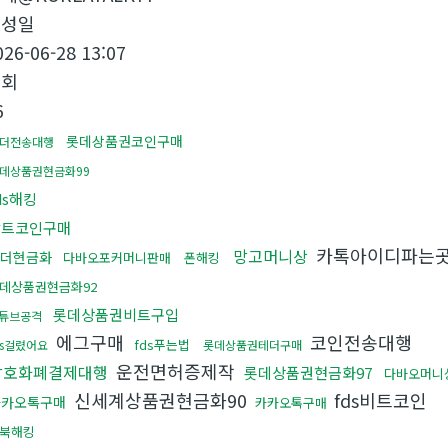
작성일
026-06-28 13:07
조회
6
롯데상품권코인구매
더전송대행
데상품권현금화99
ds해킹
알트코인구매
카톡아이디파는
망고머니상
더현금화
다바오포커머니판매
폰해킹
데상품권현금화92
롯데상품권비트구입
튜브공격
에그구매
코인전송대행
fds푸는법
ds걸렸어요
롯데상품권테더구매
운전면허증제작
암호화폐결제대행
롯데상품권현금화97
다바오머니
신세계상품권현금화90
fds비트코인
카카오톡구매
카카오톡구매
북해킹