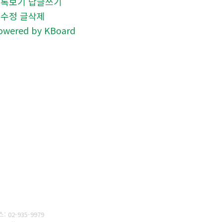
목록보기
답글쓰기
글수정
글삭제
owered by KBoard
스:
02-935-9979