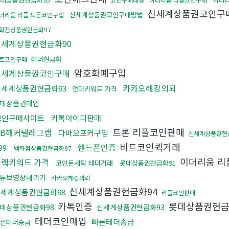
신세계상품권코인구
신세계상품권코인구매방법
더리움 리플 모든코인구입
화점상품권현금화97
신세계상품권현금화90
테더현금화
트코인구매
암호화폐구입
신세계상품권코인구매
카카오해킹의뢰
신세계상품권현금화93
언더키워드 가격
데상품권매입
코인구매사이트
카톡아이디판매
트론 리플코인판매
DB해커텔레그램
다바오포커구입
신세계상품권현
비트코인퀵거래
핸드폰인증
99
백화점상품권현금화97
이더리움 리
블랙키워드 가격
코인돈세탁 테더거래
롯데상품권현금화91
튜브영상내리기
카카오해킹의뢰
신세계상품권현금화94
세계상품권현금화98
리플코인판매
카톡인증
롯데상품권현금
데상품권현금화98
신세계상품권현금화93
테더코인매입
빠른테더송금
빠른테더송금