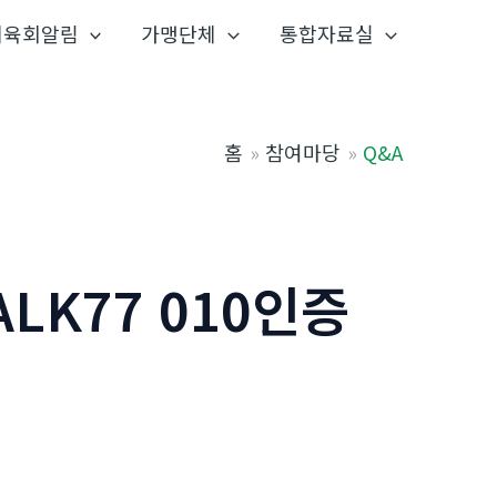
체육회알림
가맹단체
통합자료실
홈
참여마당
Q&A
LK77 010인증