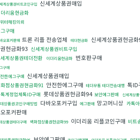
신세계상품권매입
세계상품권비트코인구입
이더리움현금화
위터해킹의뢰
에그구매
트론 리플 전송업체
신세계상품권현금화
바오포커판매
테더현금화
권현금화93
신세계상품권비트구입
번호판구매
신세계상품권테더전환
이더리움현금화
그구매
신세계상품권매입
전한에그구매
안전한에그구매
톡I
백화점상품권현금화91
테더무통 테더전송대행
롯데상품권현금화94
카톡계정업체톡ID구매
보안에그판매
신세계상품
다바오포커구입
망고머니상
카톡
데상품권코인구매방법
에그판매
바오포커판매
이더리움 리플코인구매
비트
백화점상품권현금화99
데상품권테더구매
격
보안에그판매
데상품권현금화95
이더
코인구매대행
이더리움 리플코인구매