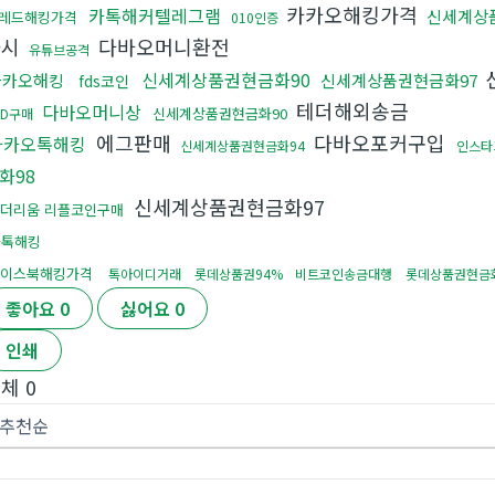
카카오해킹가격
카톡해커텔레그램
신세계상
레드해킹가격
010인증
라시
다바오머니환전
유튜브공격
신세계상품권현금화90
카카오해킹
신세계상품권현금화97
fds코인
테더해외송금
다바오머니상
신세계상품권현금화90
ID구매
에그판매
다바오포커구입
카카오톡해킹
신세계상품권현금화94
인스타
화98
신세계상품권현금화97
더리움 리플코인구매
카톡해킹
이스북해킹가격
톡아이디거래
롯데상품권94%
비트코인송금대행
롯데상품권현금
좋아요
0
싫어요
0
인쇄
전체
0