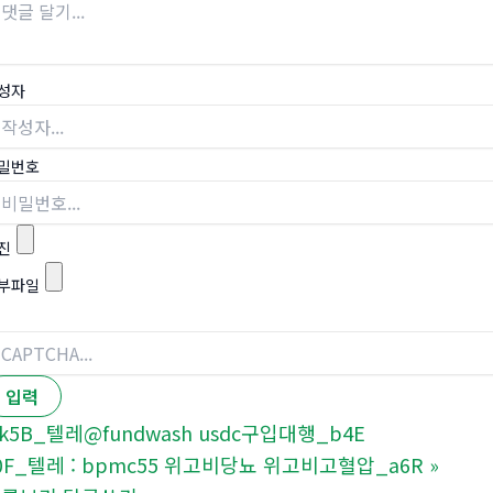
성자
밀번호
진
부파일
k5B_텔레@fundwash usdc구입대행_b4E
0F_텔레 : bpmc55 위고비당뇨 위고비고혈압_a6R
»