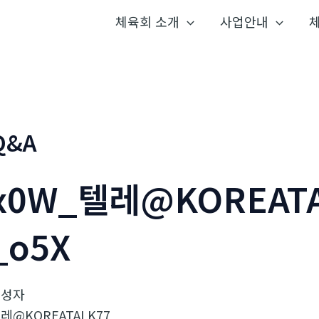
체육회 소개
사업안내
Q&A
x0W_텔레@KOREATA
_o5X
작성자
레@KOREATALK77