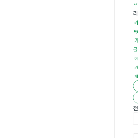
쓰
톡
금
이
페