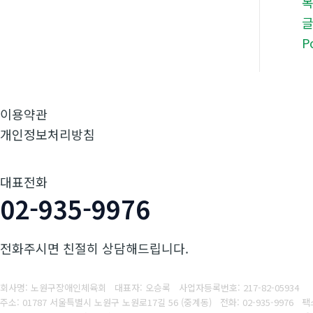
P
이용약관
개인정보처리방침
대표전화
02-935-9976
전화주시면 친절히 상담해드립니다.
회사명: 노원구장애인체육회 대표자: 오승록
사업자등록번호:
217-82-05934
주소: 01787 서울특별시 노원구 노원로17길 56 (중계동)
전화: 02-935-9976
팩