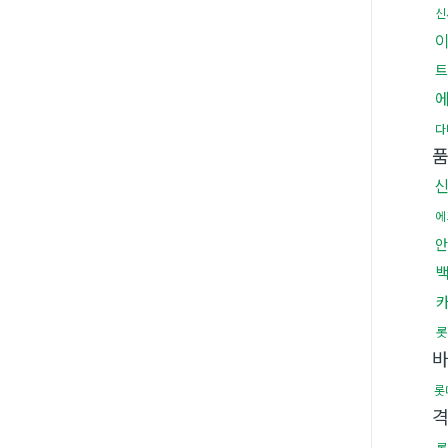
신
트
다
품
에
안
롯
롯
롯