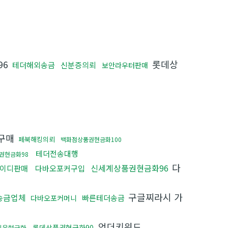
96
롯데상
테더해외송금
신분증의뢰
보안라우터판매
D구매
페북해킹의뢰
백화점상품권현금화100
테더전송대행
권현금화98
다
신세계상품권현금화96
아이디판매
다바오포커구입
구글찌라시 가
송금업체
빠른테더송금
다바오포커머니
언더키워드
롯데상품권현금화90
리움현금화