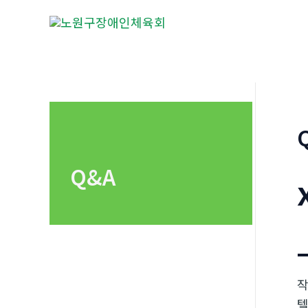
콘
텐
츠
로
건
너
뛰
기
Q&A
텔