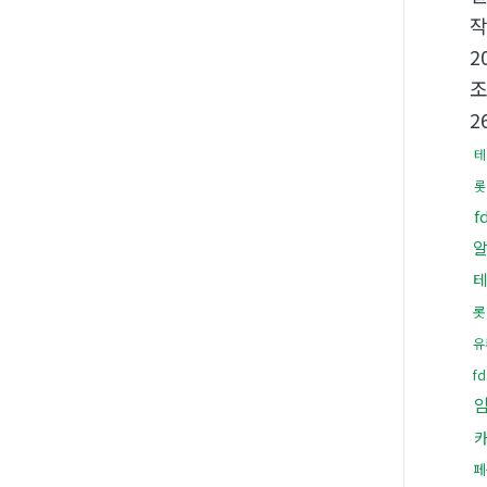
2
2
테
롯
f
테
롯
유
f
페