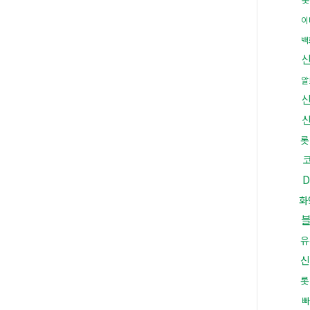
이
백
알
롯
화
유
신
롯