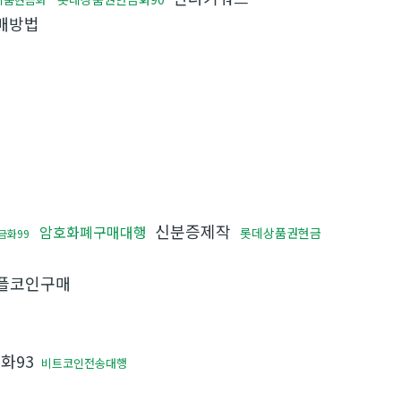
매방법
신분증제작
암호화폐구매대행
롯데상품권현금
금화99
플코인구매
화93
비트코인전송대행