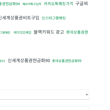
구글찌
카카오톡해킹가격
품권현금화94
해외카톡구입처
신세계상품권비트구입
인스타그램해킹
블랙키워드 광고
롯데상품권현
테더코인매입
그램해킹
신세계상품권현금화90
롯데상품권현금화99
화93