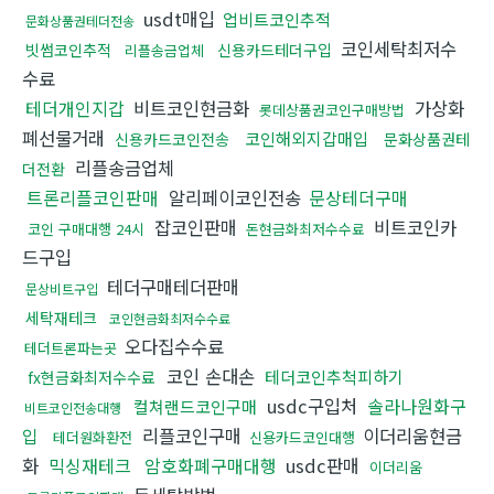
usdt매입
업비트코인추적
문화상품권테더전송
코인세탁최저수
빗썸코인추적
신용카드테더구입
리플송금업체
수료
테더개인지갑
비트코인현금화
가상화
롯데상품권코인구매방법
폐선물거래
코인해외지갑매입
신용카드코인전송
문화상품권테
리플송금업체
더전환
트론리플코인판매
알리페이코인전송
문상테더구매
잡코인판매
비트코인카
코인 구매대행 24시
돈현금화최저수수료
드구입
테더구매테더판매
문상비트구입
세탁재테크
코인현금화최저수수료
오다집수수료
테더트론파는곳
코인 손대손
테더코인추척피하기
fx현금화최저수수료
usdc구입처
솔라나원화구
컬쳐랜드코인구매
비트코인전송대행
입
리플코인구매
이더리움현금
테더원화환전
신용카드코인대행
화
믹싱재테크
암호화폐구매대행
usdc판매
이더리움