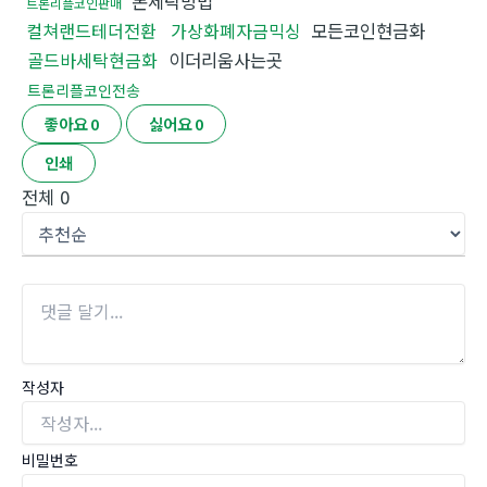
돈세탁방법
트론리플코인판매
컬쳐랜드테더전환
가상화폐자금믹싱
모든코인현금화
골드바세탁현금화
이더리움사는곳
트론리플코인전송
좋아요
0
싫어요
0
인쇄
전체
0
작성자
비밀번호