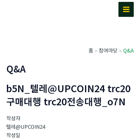
콘
텐
Main
츠
Men
로
건
너
홈
참여마당
Q&A
뛰
기
Q&A
b5N_텔레@UPCOIN24 trc20
구매대행 trc20전송대행_o7N
작성자
텔레@UPCOIN24
작성일