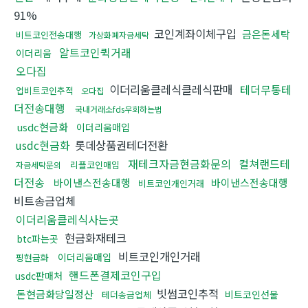
91%
코인계좌이체구입
금은돈세탁
비트코인전송대행
가상화폐자금세탁
알트코인퀵거래
이더리움
오다집
이더리움클레식클레식판매
테더무통테
업비트코인추적
오다집
더전송대행
국내거래소fds우회하는법
usdc현금화
이더리움매입
usdc현금화
롯데상품권테더전환
재테크자금현금화문의
컬쳐랜드테
리플코인매입
자금세탁문의
더전송
바이낸스전송대행
바이낸스전송대행
비트코인개인거래
비트송금업체
이더리움클레식사는곳
현금화재테크
btc파는곳
비트코인개인거래
이더리움매입
핑현금화
핸드폰결제코인구입
usdc판매처
빗썸코인추적
돈현금화당일정산
비트코인선물
테더송금업체