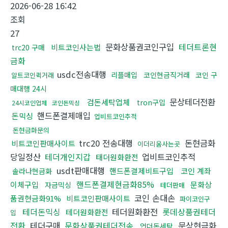
2026-06-28 16:42
조회
27
문화상품권코인구입
테더트론현
비트코인사는법
trc20 구매
금화
usdc전송대행
리플매입
코인현금직거래
코인 구
알트코인퀵거래
매대행 24시
문상테더전환
검돈세탁업체
tron구입
24시코인업체
코인돈믹싱
핸드폰결제매입
돈믹싱
업비트코인추적
돈현금화문의
trc20 전송대행
돈현금화
비트코인판매사이트
이더리움사는곳
당일정산
테더개인지갑
업비트코인추적
태더원화환전
usdt판매대행
핸드폰결제비트구입
코인 계좌
솔라나현금화
핸드폰결제현금화85%
이체구입
문화상
자금믹싱
테더판매
코인 손대손
품권현금화91%
비트코인판매사이트
파이코인구
테더돈믹싱
테더원화환전
롯데상품권테더
테더원화환전
입
전환
테더구매
문화상품권테더전송
문상현금화
언더돈세탁