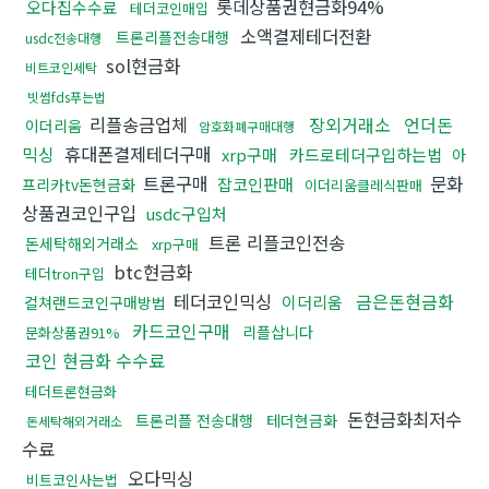
롯데상품권현금화94%
오다집수수료
테더코인매입
소액결제테더전환
트론리플전송대행
usdc전송대행
sol현금화
비트코인세탁
빗썸fds푸는법
리플송금업체
장외거래소
언더돈
이더리움
암호화폐구매대행
믹싱
휴대폰결제테더구매
xrp구매
카드로테더구입하는법
아
트론구매
문화
잡코인판매
프리카tv돈현금화
이더리움클레식판매
상품권코인구입
usdc구입처
트론 리플코인전송
돈세탁해외거래소
xrp구매
btc현금화
테더tron구입
테더코인믹싱
금은돈현금화
이더리움
컬쳐랜드코인구매방법
카드코인구매
리플삽니다
문화상품권91%
코인 현금화 수수료
테더트론현금화
돈현금화최저수
트론리플 전송대행
테더현금화
돈세탁해외거래소
수료
오다믹싱
비트코인사는법