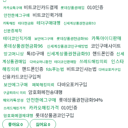
비트코인카드결제
010인증
롯데상품권매입
카카오톡구매
비트코인퀵거래
안전한에그구매
테더구매대행
카톡해킹
테더현금화
신세계상품권현금화93
신분증제작
카톡아이디판매
테더코인직거래
롯데상품권현금화90
보안에그구매
롯데상품권현금화96
코인구매사이트
신세계상품권코인구매방법
톡ID구매
신세계상품권현금화93
핸드폰인증
망고머니상
신세
인스타
계상품권매입
쓰레드해킹의뢰
다바오머니환전
테더코인판매함
해킹의뢰
핸드폰인증
비트코인사는법
fds푸는법
다바오포커구입
신용카드코인구입처
다바오포커구입
보안에그구매
페북해킹의뢰
암호화폐전송대행
구글찌라시 의뢰
안전한에그구매
롯데상품권현금화94%
해외카톡생성
카카오해킹가격
010인증
쓰레드해킹가격
롯데상품권코인구입
암호화폐결제대행
좋아요
0
싫어요
0