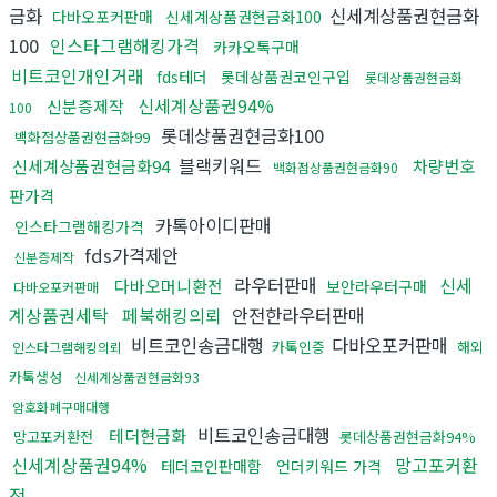
금화
신세계상품권현금화
다바오포커판매
신세계상품권현금화100
100
인스타그램해킹가격
카카오톡구매
비트코인개인거래
fds테더
롯데상품권코인구입
롯데상품권현금화
신세계상품권94%
신분증제작
100
롯데상품권현금화100
백화점상품권현금화99
블랙키워드
신세계상품권현금화94
차량번호
백화점상품권현금화90
판가격
카톡아이디판매
인스타그램해킹가격
fds가격제안
신분증제작
라우터판매
신세
다바오머니환전
보안라우터구매
다바오포커판매
계상품권세탁
페북해킹의뢰
안전한라우터판매
비트코인송금대행
다바오포커판매
카톡인증
해외
인스타그램해킹의뢰
카톡생성
신세계상품권현금화93
암호화폐구매대행
비트코인송금대행
테더현금화
망고포커환전
롯데상품권현금화94%
신세계상품권94%
망고포커환
테더코인판매함
언더키워드 가격
전