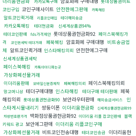
더리움현금화
암호화폐 구매대행
롯데상품권비트
카카오톡구매
코인구매사이트
안전한에그판매
코인구입
카톡해킹
알트코인퀵거래
테더해외송금
리플코인매입
카카오톡해킹
테더현금화
신세계상품권94%
롯데상품권현금화92
페이스북해킹가
테더코인판매
fds가격제안
암호화폐 구매대행
비트송금업
격
페북해킹
코인돈세탁 테더거래
체
알트코인퀵거래
안전한에그구매
인스타해킹의뢰
신세계상품권세탁
페이스북해킹
카톡아이디파는곳
가상화폐선물거래
페이스북해킹의뢰
이더리움판매
페북해킹의뢰
모바일신분증제작
테더구매대행
인스타해킹
페북
테더구매 테더판매
망고머니상
해킹의뢰
보안라우터판매
인
롯데상품권현금화90
해외송금서비스
스타게시물내리기
쌍둥이폰
이더리움현금화
신세계상품권현금화99
백화점상품권현금화92
블랙
이더리움 리플 잡코인판매
차량번호판가격
보안에그판매
이더리움 리플코인구매
키워드 광고
가상화폐선물거래
비트코인전송대행
이더리움현
테더코인송금