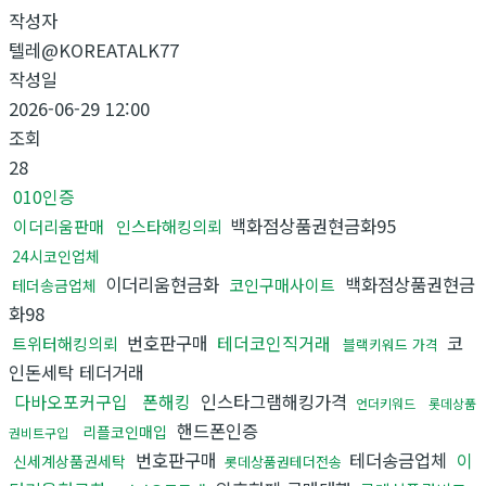
작성자
텔레@KOREATALK77
작성일
2026-06-29 12:00
조회
28
010인증
백화점상품권현금화95
이더리움판매
인스타해킹의뢰
24시코인업체
이더리움현금화
백화점상품권현금
코인구매사이트
테더송금업체
화98
번호판구매
테더코인직거래
코
트위터해킹의뢰
블랙키워드 가격
인돈세탁 테더거래
다바오포커구입
폰해킹
인스타그램해킹가격
언더키워드
롯데상품
핸드폰인증
리플코인매입
권비트구입
번호판구매
테더송금업체
이
신세계상품권세탁
롯데상품권테더전송