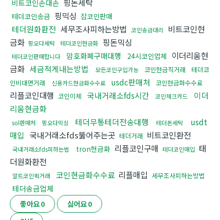
핑돈세탁
비트코인손대손
핑믹싱
테더코인송금
잡코인판매
테더원화환전
세무조사피하는방법
비트코인현
코인송금대리
금화
핑돈믹싱
핑오다세탁
테더코인현금화
이더리움현
암호화폐구매대행
24시코인업체
테더코인판매합니다
금화
세금적게내는방법
코인현금직거래
테더코
모든코인구입가능
usdc판매처
인비대면거래
코인현금화수수료
신용카드현금화수수료
리플코인대행
국내거래소fds시간
이더
코인이체
코인체크카드
리움현금화
테더무통테더전송대행
usdt
sol판매처
핑오다믹싱
테더돈세탁
매입
국내거래소fds뚫어주는곳
비트코인환전
테더거래
리플코인구매
태
tron현금화
국내거래소fds피하는법
테더코인매입
더원화환전
코인현금화수수료
리플매입
세무조사피하는방법
알트코인퀵거래
테더송금업체
좋아요
0
싫어요
0