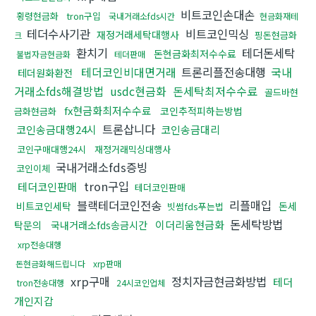
비트코인손대손
횡령현금화
tron구입
국내거래소fds시간
현금화재테
테더수사기관
비트코인믹싱
재정거래세탁대행사
핑돈현금화
크
환치기
테더돈세탁
돈현금화최저수수료
불법자금현금화
테더판매
테더코인비대면거래
트론리플전송대행
국내
테더원화환전
거래소fds해결방법
usdc현금화
돈세탁최저수수료
골드바현
fx현금화최저수수료
코인추적피하는방법
금화현금화
트론삽니다
코인송금대행24시
코인송금대리
코인구매대행24시
재정거래믹싱대행사
국내거래소fds증빙
코인이체
tron구입
테더코인판매
테더코인판매
블랙테더코인전송
리플매입
비트코인세탁
돈세
빗썸fds푸는법
돈세탁방법
이더리움현금화
탁문의
국내거래소fds송금시간
xrp전송대행
돈현금화해드립니다
xrp판매
xrp구매
정치자금현금화방법
테더
tron전송대행
24시코인업체
개인지갑