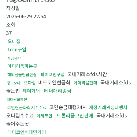
작성일
2026-06-29 22:54
조회
37
오다집
tron구입
자금세탁
이더리움파는곳
국내거래소fds시간
파이코인구입
해외선물현금인출
비트코인현금화
국내거래소fds
오다집
이더리움판매
중고오다
뚫는법
테더대리송금
테더거래
태더원화환전
코인송금대행24시
재정거래믹싱대행사
코인현금화최저수수료
오다집수수료
트론리플코인판매
국내거래소fds
이체코인
뚫어주는곳
테더코인비대면거래