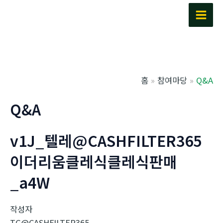
콘
텐
Main
츠
Men
로
건
너
홈
참여마당
Q&A
뛰
기
Q&A
v1J_텔레@CASHFILTER365
이더리움클레식클레식판매
_a4W
작성자
TG@CASHFILTER365