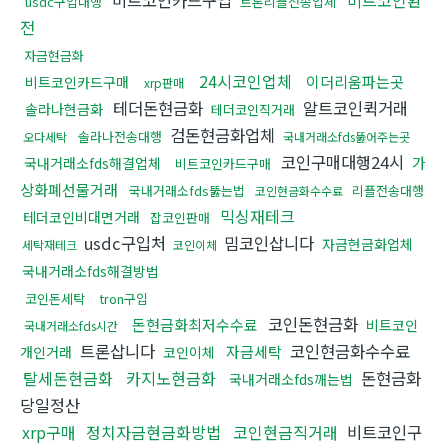
비트코인카드구입
비트코인환
usdc구입대행
트론리플전송업체
전
자금현금화
24시코인업체
이더리움파는곳
비트코인카드구매
xrp판매
테더돈현금화
알트코인퀵거래
솔라나현금화
테더코인직거래
검돈현금화업체
솔라나전송대행
오다세탁
국내거래소fds뚫어주는곳
코인구매대행24시
가
국내거래소fds해결업체
비트코인카드구매
상화폐선물거래
국내거래소fds뚫는법
리플전송대행
코인현금화수수료
믹싱재테크
테더코인비대면거래
잡코인판매
usdc구입처
밈코인삽니다
자금현금화업체
세탁재테크
코인이체
국내거래소fds해결방법
코인돈세탁
tron구입
코인돈현금화
돈현금화최저수수료
비트코인
국내거래소fds시간
트론삽니다
코인현금화수수료
자금세탁
개인거래
코인이체
탈세돈현금화
카지노현금화
돈현금화
국내거래소fds깨는법
당일정산
xrp구매
정치자금현금화방법
코인현금직거래
비트코인구