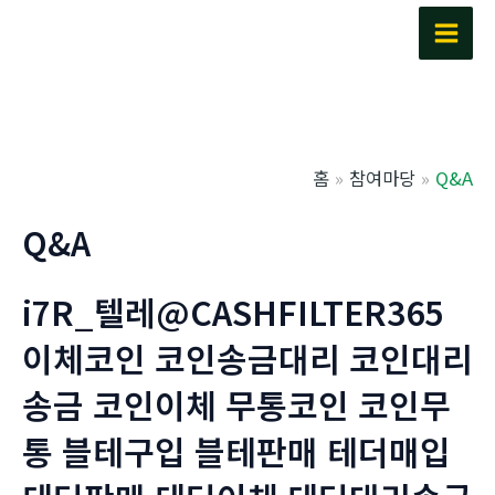
콘
텐
Main
츠
Men
로
건
너
홈
참여마당
Q&A
뛰
기
Q&A
i7R_텔레@CASHFILTER365
이체코인 코인송금대리 코인대리
송금 코인이체 무통코인 코인무
통 블테구입 블테판매 테더매입