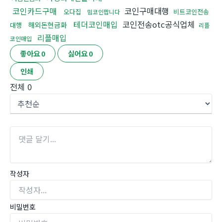
코인카드구매
코인구매대행
오다집
비트코인전송
밈코인팝니다
테더코인매입
코인전송otc공식업체
해외돈현금화
대행
리플
리플매입
코인매입
좋아요
0
싫어요
0
인쇄
전체
0
작성자
비밀번호