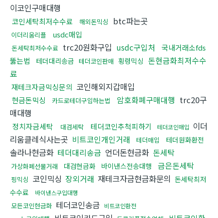
이코인구매대행
btc파는곳
코인세탁최저수수료
해외돈믹싱
usdc매입
이더리움리플
trc20원화구입
usdc구입처
국내거래소fds
돈세탁최저수수료
돈현금화최저수수
뚫는법
테더대리송금
횡령믹싱
테더코인판매
료
코인해외지갑매입
재테크자금믹싱문의
암호화폐구매대행
trc20구
현금돈믹싱
카드로테더구입하는법
매대행
이더
정치자금세탁
테더코인추척피하기
대검세탁
테더코인매입
리움클레식사는곳
비트코인개인거래
테더원화환전
테더매입
솔라나현금화
테더대리송금
언더돈현금화
돈세탁
금은돈세탁
대검현금화
바이낸스전송대행
가상화폐선물거래
코인믹싱
장외거래
재테크자금현금화문의
돈세탁최저
핑믹싱
수수료
바이낸스구입대행
테더코인송금
모든코인현금화
비트코인환전