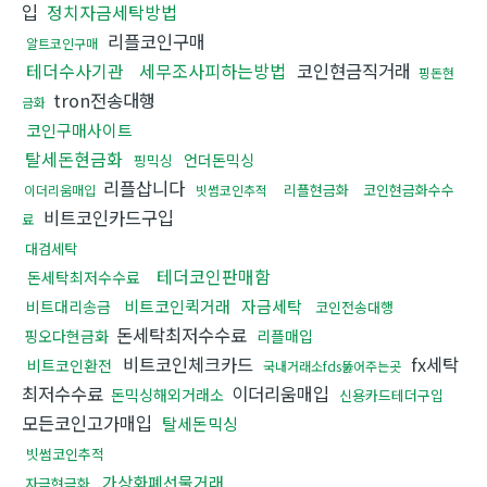
입
정치자금세탁방법
리플코인구매
알트코인구매
테더수사기관
세무조사피하는방법
코인현금직거래
핑돈현
tron전송대행
금화
코인구매사이트
탈세돈현금화
언더돈믹싱
핑믹싱
리플삽니다
리플현금화
코인현금화수수
이더리움매입
빗썸코인추적
비트코인카드구입
료
대검세탁
테더코인판매함
돈세탁최저수수료
비트코인퀵거래
자금세탁
비트대리송금
코인전송대행
돈세탁최저수수료
핑오다현금화
리플매입
비트코인체크카드
fx세탁
비트코인환전
국내거래소fds뚫어주는곳
최저수수료
이더리움매입
돈믹싱해외거래소
신용카드테더구입
모든코인고가매입
탈세돈믹싱
빗썸코인추적
가상화폐선물거래
자금현금화