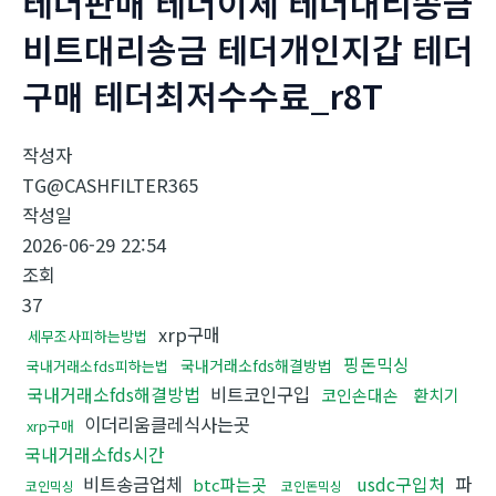
테더판매 테더이체 테더대리송금
비트대리송금 테더개인지갑 테더
구매 테더최저수수료_r8T
작성자
TG@CASHFILTER365
작성일
2026-06-29 22:54
조회
37
xrp구매
세무조사피하는방법
핑돈믹싱
국내거래소fds해결방법
국내거래소fds피하는법
국내거래소fds해결방법
비트코인구입
코인손대손
환치기
이더리움클레식사는곳
xrp구매
국내거래소fds시간
비트송금업체
usdc구입처
파
btc파는곳
코인믹싱
코인돈믹싱