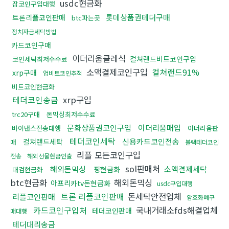
usdc현금화
잡코인구입대행
롯데상품권테더구매
트론리플코인판매
btc파는곳
정치자금세탁방법
카드코인구매
이더리움클레식
컬쳐랜드비트코인구입
코인세탁최저수수료
소액결제코인구입
컬쳐랜드91%
xrp구매
업비트코인추적
비트코인현금화
테더코인송금
xrp구입
trc20구매
돈믹싱최저수수료
문화상품권코인구입
이더리움매입
바이낸스전송대행
이더리움판
테더코인세탁
신용카드코인전송
컬쳐랜드세탁
매
블랙테더코인
리플 모든코인구입
전송
해외선물현금인출
sol판매처
해외돈믹싱
소액결제세탁
핑현금화
대검현금화
btc현금화
해외돈믹싱
아프리카tv돈현금화
usdc구입대행
트론 리플코인판매
돈세탁안전업체
리플코인판매
암호화폐구
카드코인구입처
국내거래소fds해결업체
테더코인판매
매대행
테더대리송금