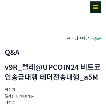
콘
텐
Main
츠
Men
로
건
너
홈
참여마당
Q&A
뛰
기
Q&A
v9R_텔레@UPCOIN24 비트코
인송금대행 테더전송대행_a5M
작성자
텔레@UPCOIN24
작성일