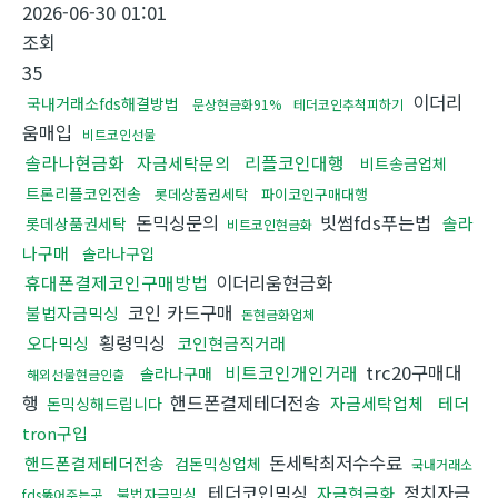
2026-06-30 01:01
조회
35
이더리
국내거래소fds해결방법
문상현금화91%
테더코인추척피하기
움매입
비트코인선물
솔라나현금화
리플코인대행
자금세탁문의
비트송금업체
트론리플코인전송
롯데상품권세탁
파이코인구매대행
돈믹싱문의
빗썸fds푸는법
솔라
롯데상품권세탁
비트코인현금화
나구매
솔라나구입
휴대폰결제코인구매방법
이더리움현금화
코인 카드구매
불법자금믹싱
돈현금화업체
횡령믹싱
오다믹싱
코인현금직거래
비트코인개인거래
trc20구매대
솔라나구매
해외선물현금인출
행
핸드폰결제테더전송
자금세탁업체
테더
돈믹싱해드립니다
tron구입
돈세탁최저수수료
핸드폰결제테더전송
검돈믹싱업체
국내거래소
테더코인믹싱
정치자금
자금현금화
불법자금믹싱
fds뚫어주는곳