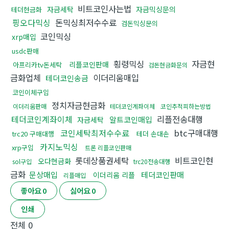
비트코인사는법
자금세탁
자금믹싱문의
테더현금화
핑오다믹싱
돈믹싱최저수수료
검돈믹싱문의
코인믹싱
xrp매입
usdc판매
횡령믹싱
자금현
리플코인판매
아프리카tv돈세탁
검돈현금화문의
금화업체
이더리움매입
테더코인송금
코인이체구입
정치자금현금화
이더리움판매
테더코인계좌이체
코인추적피하는방법
테더코인계좌이체
리플전송대행
알트코인매입
자금세탁
코인세탁최저수수료
btc구매대행
trc20 구매대행
테더 손대손
카지노믹싱
xrp구입
트론 리플코인판매
롯데상품권세탁
비트코인현
오다현금화
sol구입
trc20전송대행
금화
문상매입
테더코인판매
이더리움 리플
리플매입
좋아요
0
싫어요
0
인쇄
전체
0