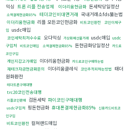
믹싱
트론 리플 전송업체
돈세탁당일정산
이더리움현금화
테더코인비대면거래
국내거래소fds뚫는법
소액결제현금화85%
리플 모든코인현금화
이더리움현금화
비트코인환전
코인이체구
usdc매입
입
오다믹싱
usdc매입
코인세탁최저수수료
usdc
가상화폐선물거래
돈현금화당일정산
구입처
비트코인매입
소액결제현금화85%
카드로
코인구입
이더리움현금화
개인지갑고가매입
카드로코인구매하는법
이더리움클레식
태더
재테크자금현금화문의
코인추적피하는방법
원화환전
테더트론구매대행
trc20코인전송대행
검돈세탁
파이코인구매대행
리플코인판매
핑돈현금화
휴대폰결제현금화85%
usdc구입처
신용카드비트코
인구입
컬쳐랜드매입
비트코인환전