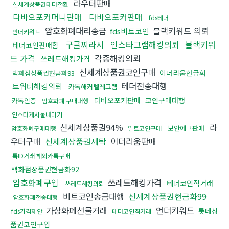
라우터판매
신세계상품권테더전환
다바오포커머니판매
다바오포커판매
fds테더
암호화폐대리송금
블랙키워드 의뢰
fds비트코인
언더키워드
구글찌라시
인스타그램해킹의뢰
블랙키워
테더코인판매함
드 가격
각종해킹의뢰
쓰레드해킹가격
신세계상품권코인구매
이더리움현금화
백화점상품권현금화93
테더전송대행
트위터해킹의뢰
카톡해커텔레그램
다바오포커판매
코인구매대행
카톡인증
암호화폐 구매대행
인스타게시물내리기
신세계상품권94%
라
보안에그판매
암호화폐구매대행
알트코인구매
우터구매
신세계상품권세탁
이더리움판매
톡ID거래 해외카톡구매
백화점상품권현금화92
암호화폐구입
쓰레드해킹가격
테더코인직거래
쓰레드해킹의뢰
비트코인송금대행
신세계상품권현금화99
암호화폐전송대행
가상화폐선물거래
언더키워드
롯데상
fds가격제안
테더코인직거래
품권코인구입