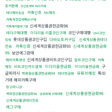
포커판매
코인돈세탁 테더거래
카톡인증
fds해킹
테더해외송금
카톡계정업체톡ID구매
신세계상품권현금화96
카톡해커텔레그램
코인구매대행
테더구매대행
이더리움 리플코인구매
24시코인
롯데상품권코인구입
다바오포커구입
신세계상품권테더
업체
카톡인증
신세계상품권현금화93
신세계상품권현금화
전송
99
보안에그판매
신세계상품권비트코인구입
알트코인구매
해외카톡생성
카톡
이더리움현금화
구
비트코인카드결제
이더리움현금화
해킹
글찌라시
유튜브해킹
톡ID
백화점상품권현금화94
테더현금화
거래 해외카톡구매
망고머니상
신세계상품권현금화96
백화점상품권현금화98
암호화폐 구매대행
신세계상품권테더전송
에그구매