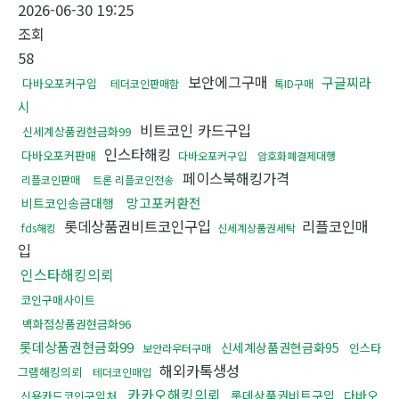
2026-06-30 19:25
조회
58
보안에그구매
구글찌라
다바오포커구입
테더코인판매함
톡ID구매
시
비트코인 카드구입
신세계상품권현금화99
인스타해킹
다바오포커판매
다바오포커구입
암호화폐결제대행
페이스북해킹가격
리플코인판매
트론 리플코인전송
망고포커환전
비트코인송금대행
롯데상품권비트코인구입
리플코인매
fds해킹
신세계상품권세탁
입
인스타해킹의뢰
코인구매사이트
백화점상품권현금화96
롯데상품권현금화99
신세계상품권현금화95
인스타
보안라우터구매
해외카톡생성
그램해킹의뢰
테더코인매입
카카오해킹의뢰
롯데상품권비트구입
다바오
신용카드코인구입처