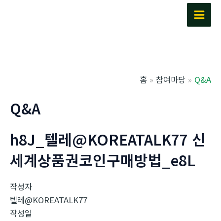
콘
텐
Main
츠
Men
로
건
너
홈
참여마당
Q&A
뛰
기
Q&A
h8J_텔레@KOREATALK77 신
세계상품권코인구매방법_e8L
작성자
텔레@KOREATALK77
작성일