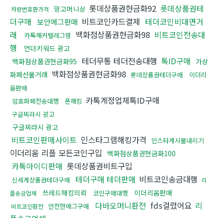
롯데상품권현금화92
롯데상품권테
망고머니상
차량번호판가격
더구매
비트코인카드결제
테더코인비대면거
보안에그판매
래
백화점상품권현금화98
비트코인전송대
카톡해커텔레그램
행
언더키워드 광고
테더무통 테더전송대행
톡ID구매
백화점상품권현금화95
가상
백화점상품권현금화98
화폐선물거래
롯데상품권테더구매
이더리
움판매
카톡계정업체톡ID구매
암호화폐전송대행
폰해킹
구글찌라시 광고
구글찌라시 광고
비트코인판매사이트
인스타그램해킹가격
인스타게시물내리기
이더리움 리플 모든코인구입
백화점상품권현금화100
카톡아이디판매
롯데상품권비트구입
테더구매 테더판매
비트코인송금대행
신세계상품권테더구매
리
쓰레드해킹의뢰
이더리움판매
코인구매대행
플송금업체
다바오머니환전
fds걸렸어요
리
안전한에그구매
비트코인환전