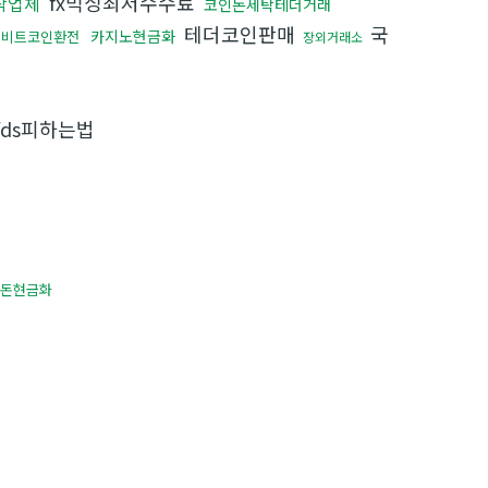
fx믹싱최저수수료
탁업체
코인돈세탁테더거래
테더코인판매
국
카지노현금화
비트코인환전
장외거래소
ds피하는법
입
v돈현금화