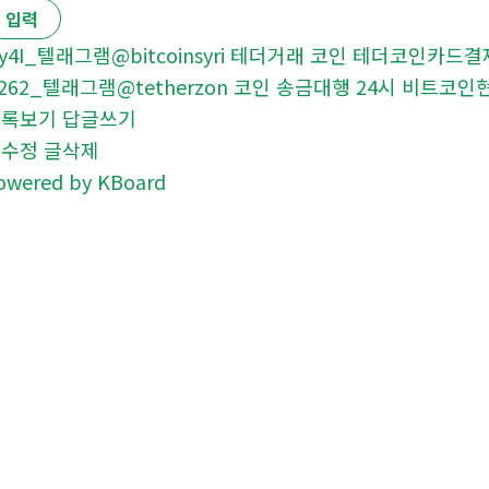
y4I_텔래그램@bitcoinsyri 테더거래 코인 테더코인카드결
262_텔래그램@tetherzon 코인 송금대행 24시 비트코
목록보기
답글쓰기
글수정
글삭제
owered by KBoard