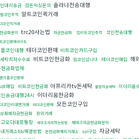
솔라나전송대행
인대리송금
검돈믹싱문의
알트코인퀵거래
썸코인추적
더코인직거래
trc20사는법
코인전송대행
현금화문의
자금현금화
업비트코인추적
트코인판매사이트
테더코인판매
리플코인대행
비트코인카드구입
비트코인현금화
해
fx세탁최저수수료
테더코인매입
밈코인삽니다
돈현금화업체
론리플코인판매
아프리카tv돈세탁
sdt매입
비트코인현금화
이더리움
불법자금세탁
이더리움현금화
코인송금대행24시
모든코인구입
더코인비대면거래
테더코인판매
상화폐자금현금화
장외거래
중고오다대포통장
재테크자금현금화문의
세무조사피하는방법
자금세탁
내거래소fds해결방법
sol구입
돈현금화해외거래소