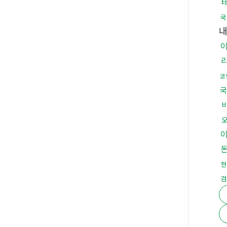
국
내
코
국
현
검