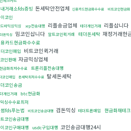
인체크카드
돈세탁안전업체
내거래소fds증빙
신용카드현금화수수료
비트코인현금화
파이코인
리플송금업체
리플삽니다
골드바믹싱믹싱
xrp전송대행
테더개인거래
밈코인삽니다
재정거래현
테더돈세탁
알트코인퀵거래
더돈믹싱
신용카드현금화수수료
비트코인퀵거래
테더코인매입
자금믹싱업체
코인판매
트론리플전송대행
x현금화최저수수료
탈세돈세탁
더코인매입
돈세탁최저수수료
테더코인송금
btc현금화
더개인거래
믹싱수수료최저
검돈믹싱
썸fds푸는법
현금화재테크
테더트론매입
비트코인송금대행
비트코인송금대행
코인송금대행24시
파이코인구매대행
usdc구입대행