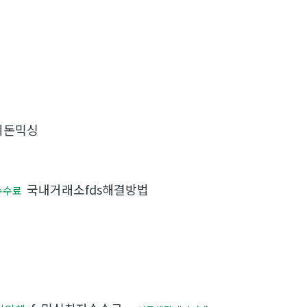
외돈믹싱
국내거래소fds해결방법
수수료