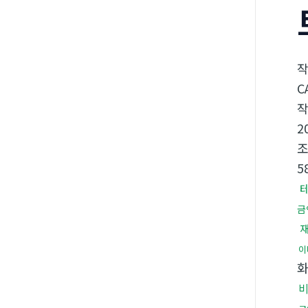
C
2
5
금
이