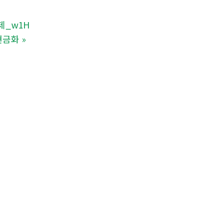
제_w1H
인현금화
»