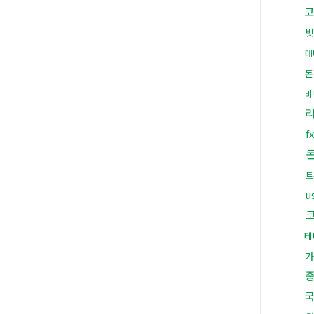
코
빗
테
돈
비
트
u
테
가
국