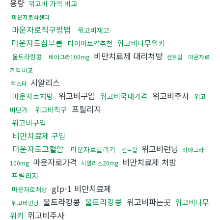
용량
위고비 가격 비교
마운자로삭센다
마운자로직구방법
위고비재고
마운자로심부름
위고비나무위키
다이어트약추천
비만치료제 대리처방
울트라킹콩
비아그라100mg
센트립
마운자로
가격 비교
시알리스
칵스타
위고비구입
위고비주사
마운자로처방
위고비국내가격
위고
프릴리지
위고비직구
비단가
위고비구입
비만치료제 구입
마운자로고혈압
위고비런닝
마운자로달리기
센트립
비아그라
마운자로가격
비만치료제 처방
100mg
시알리스20mg
프릴리지
glp-1 비만치료제
마운자로처방
울트라킹콩
울트라킹콩
위고비파는곳
위고비나무
위고비런닝
위고비주사
위키