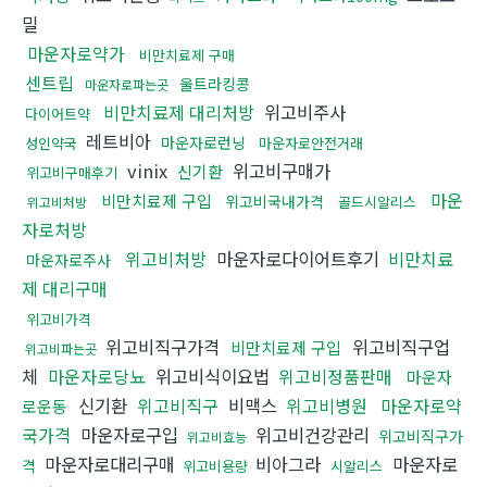
밀
마운자로약가
비만치료제 구매
센트립
울트라킹콩
마운자로파는곳
비만치료제 대리처방
위고비주사
다이어트약
레트비아
마운자로런닝
성인약국
마운자로안전거래
vinix
위고비구매가
신기환
위고비구매후기
마운
비만치료제 구입
위고비국내가격
골드시알리스
위고비처방
자로처방
위고비처방
마운자로다이어트후기
비만치료
마운자로주사
제 대리구매
위고비가격
위고비직구가격
위고비직구업
비만치료제 구입
위고비파는곳
체
마운자로당뇨
위고비식이요법
위고비정품판매
마운자
신기환
위고비직구
비맥스
위고비병원
마운자로약
로운동
국가격
마운자로구입
위고비건강관리
위고비직구가
위고비효능
마운자로대리구매
비아그라
마운자로
격
위고비용량
시알리스