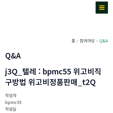
콘
텐
Main
츠
Men
로
건
너
홈
참여마당
Q&A
뛰
기
Q&A
j3Q_텔레 : bpmc55 위고비직
구방법 위고비정품판매_t2Q
작성자
bpmc55
작성일