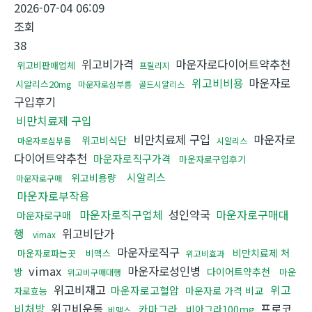
2026-07-04 06:09
조회
38
위고비가격
마운자로다이어트약추천
위고비판매업체
프릴리지
위고비비용
마운자로
시알리스20mg
마운자로심부름
골드시알리스
구입후기
비만치료제 구입
비만치료제 구입
마운자로
위고비식단
마운자로심부름
시알리스
다이어트약추천
마운자로직구가격
마운자로구입후기
시알리스
위고비용량
마운자로구매
마운자로부작용
마운자로직구업체
성인약국
마운자로구매대
마운자로구매
행
위고비단가
vimax
마운자로직구
비만치료제 처
마운자로파는곳
비맥스
위고비효과
vimax
마운자로성인병
방
다이어트약추천
마운
위고비구매대행
위고비재고
위고
마운자로고혈압
마운자로 가격 비교
자로효능
비처방
위고비운동
프로코
카마그라
비아그라100mg
비맥스