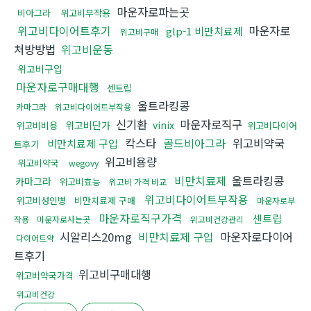
마운자로파는곳
비아그라
위고비부작용
위고비다이어트후기
마운자로
glp-1 비만치료제
위고비구매
처방방법
위고비운동
위고비구입
마운자로구매대행
센트립
울트라킹콩
카마그라
위고비다이어트부작용
신기환
마운자로직구
위고비단가
vinix
위고비비용
위고비다이어
칵스타
골드비아그라
위고비약국
비만치료제 구입
트후기
위고비용량
위고비약국
wegovy
비만치료제
울트라킹콩
카마그라
위고비효능
위고비 가격 비교
위고비다이어트부작용
위고비성인병
비만치료제 구매
마운자로부
마운자로직구가격
센트립
작용
마운자로사는곳
위고비건강관리
시알리스20mg
비만치료제 구입
마운자로다이어
다이어트약
트후기
위고비구매대행
위고비약국가격
위고비건강