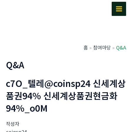
콘
텐
Main
츠
Men
로
건
너
홈
참여마당
Q&A
뛰
기
Q&A
c7O_텔레@coinsp24 신세계상
품권94% 신세계상품권현금화
94%_o0M
작성자
coinsp24