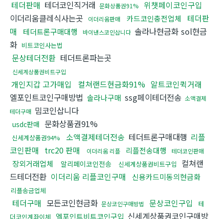
테더판매
테더코인직거래
위챗페이코인구입
문화상품권91%
이더리움클레식사는곳
테더판
카드코인충전업체
이더리움판매
매
솔라나현금화 sol현금
테더트론구매대행
바이낸스코인삽니다
화
비트코인사는법
문상테더전환
테더트론파는곳
신세계상품권비트구입
개인지갑 고가매입
컬쳐랜드현금화91%
알트코인퀵거래
엘포인트코인구매방법
ssg페이테더전송
솔라나구매
소액결제
밈코인삽니다
테더구매
문화상품권91%
usdc판매
소액결제테더전송
테더트론구매대행
리플
신세계상품권94%
코인판매
trc20 판매
리플전송대행
이더리움 리플
테더코인판매
컬쳐랜
장외거래업체
알리페이코인전송
신세계상품권비트구입
드테더전환
이더리움 리플코인구매
신용카드미동의현금화
리플송금업체
테더구매
모든코인현금화
문상코인구입
테
문상코인구매방법
신세계상품권코인구매방
엘포인트비트코인구입
더코인계좌이체