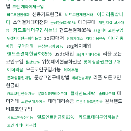
법
코인 계좌이체구입
신용카드현금화
이더리움삽니
비트코인개인거래
비트코인현금화
다
소액결제테더전환
테더구매
문상현금화91%
개인지갑 고가매
카드로테더구입하는법
핸드폰결제85%
ssg페이코인구입
입
sol판매처
이더리움
위챗페이현금화하는법
장외거래소
이더리움전송
ssg페이매입
구매대행
매입
문상현금화91%
핸드폰결제현금화85%
usdc매입
리플 모든
ssg페이테더전환
코인구입
위챗페이현금화전문
롯데상품권코인구매
문상91%
모든코인구입가능
이더리움
테더무통
문상코인구매방법
리플 모든코인
문화상품권매입
테더전송대행
현금화
테
컬쳐랜드세탁
카드코인전송가능
문화상품권테더구매
솔라나구입
더거래
테더대리송금
컬쳐랜드
코인구매사이트
트론 리플코인전송
비트코인구입
엘포인트현금화93%
카드로테더구입하는법
카드코인충전가능
코인 계좌이체구입