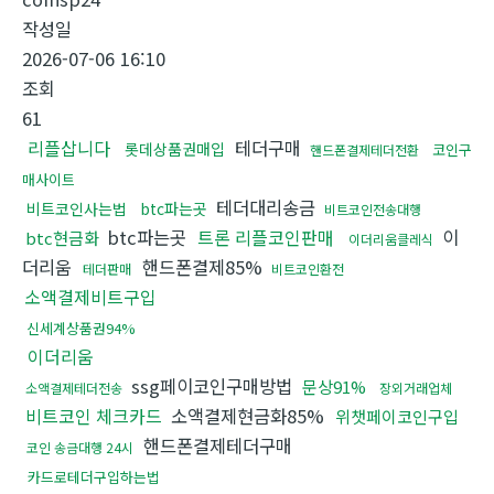
작성일
2026-07-06 16:10
조회
61
리플삽니다
테더구매
롯데상품권매입
코인구
핸드폰결제테더전환
매사이트
테더대리송금
비트코인사는법
btc파는곳
비트코인전송대행
btc파는곳
트론 리플코인판매
이
btc현금화
이더리움클레식
더리움
핸드폰결제85%
테더판매
비트코인환전
소액결제비트구입
신세계상품권94%
이더리움
ssg페이코인구매방법
문상91%
소액결제테더전송
장외거래업체
비트코인 체크카드
소액결제현금화85%
위챗페이코인구입
핸드폰결제테더구매
코인 송금대행 24시
카드로테더구입하는법