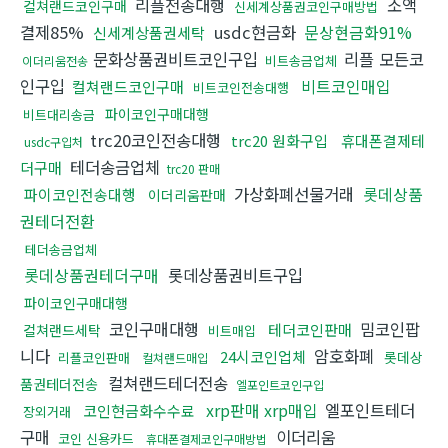
리플전송대행
소액
컬쳐랜드코인구매
신세계상품권코인구매방법
결제85%
usdc현금화
문상현금화91%
신세계상품권세탁
문화상품권비트코인구입
리플 모든코
비트송금업체
이더리움전송
인구입
비트코인매입
컬쳐랜드코인구매
비트코인전송대행
파이코인구매대행
비트대리송금
trc20코인전송대행
trc20 원화구입
휴대폰결제테
usdc구입처
테더송금업체
더구매
trc20 판매
가상화폐선물거래
롯데상품
파이코인전송대행
이더리움판매
권테더전환
테더송금업체
롯데상품권테더구매
롯데상품권비트구입
파이코인구매대행
코인구매대행
밈코인팝
테더코인판매
컬쳐랜드세탁
비트매입
니다
암호화폐
24시코인업체
롯데상
리플코인판매
컬쳐랜드매입
컬쳐랜드테더전송
품권테더전송
엘포인트코인구입
xrp판매 xrp매입
엘포인트테더
코인현금화수수료
장외거래
구매
이더리움
코인 신용카드
휴대폰결제코인구매방법