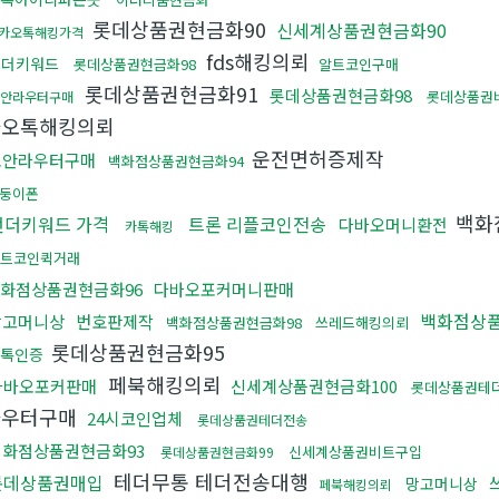
롯데상품권현금화90
신세계상품권현금화90
카오톡해킹가격
fds해킹의뢰
언더키워드
롯데상품권현금화98
알트코인구매
롯데상품권현금화91
롯데상품권현금화98
롯데상품권
안라우터구매
카오톡해킹의뢰
운전면허증제작
보안라우터구매
백화점상품권현금화94
둥이폰
백화
언더키워드 가격
트론 리플코인전송
다바오머니환전
카톡해킹
트코인퀵거래
화점상품권현금화96
다바오포커머니판매
백화점상품
망고머니상
번호판제작
백화점상품권현금화98
쓰레드해킹의뢰
롯데상품권현금화95
카톡인증
페북해킹의뢰
다바오포커판매
신세계상품권현금화100
롯데상품권테
라우터구매
24시코인업체
롯데상품권테더전송
백화점상품권현금화93
신세계상품권비트구입
롯데상품권현금화99
테더무통 테더전송대행
롯데상품권매입
망고머니상
페북해킹의뢰