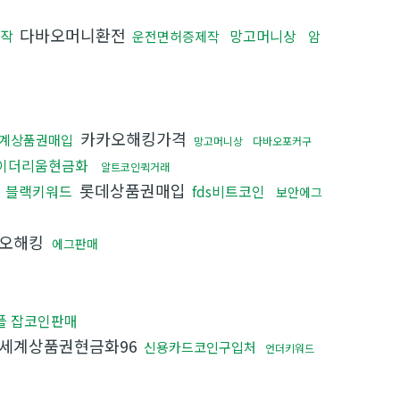
다바오머니환전
작
망고머니상
운전면허증제작
암
카카오해킹가격
계상품권매입
망고머니상
다바오포커구
이더리움현금화
알트코인퀵거래
롯데상품권매입
블랙키워드
fds비트코인
보안에그
오해킹
에그판매
플 잡코인판매
세계상품권현금화96
신용카드코인구입처
언더키워드