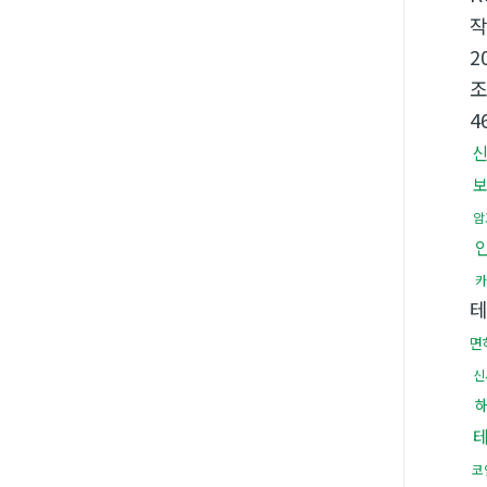
2
4
암
카
면
신
코