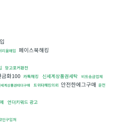
구입
페이스북해킹
더리움매입
입
망고포커환전
금화100
신세계상품권세탁
카톡해킹
비트송금업체
안전한에그구매
트위터해킹의뢰
운전
신세계상품권테더구매
제
언더키워드 광고
코인구입처