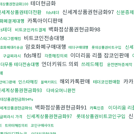
테더현금화
데상품권현금화100
신세계상품권현금화97
신세계상품권테더전환
신분증제
fds테더
카톡아이디판매
화폐결제대행
백화점상품권현금화98
ds테더
비트코인카드결제
비트코인전송대행
스타그램해킹
암호화폐구매대행
신세
암호화폐대리송금
테더구매대행
롯데상품권비트구입
fds해킹
이더리움 리플 잡코인판매
각종해킹의뢰
구글찌라시
언더키워드 의뢰
쓰레드해킹
테더무통 테더전송대행
운전면허증제작
매
해외카톡판매
카카
인스타해킹
테더코인판매함
안에그판매
블랙키워드
신세계상품권현금화93
다바오머니환전
데상품권현금화94%
백화점상품권현금화91
이더리움 리
세계상품권현금화91
카톡인증
신
신세계상품권현금화97
롯데상품권비트코인구입
글찌라시 가격
뢰
트위터해킹의뢰
코인구매사이트
톡아이디파는곳
이더리움현금화