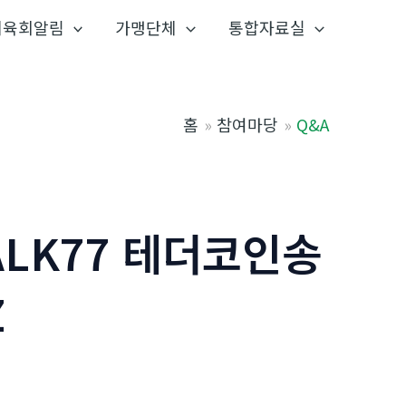
체육회알림
가맹단체
통합자료실
홈
참여마당
Q&A
ALK77 테더코인송
Z