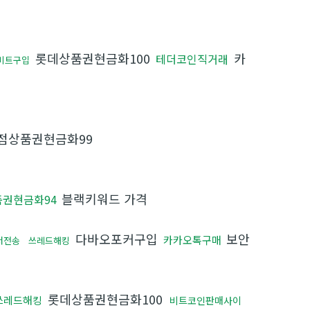
롯데상품권현금화100
카
테더코인직거래
비트구입
점상품권현금화99
블랙키워드 가격
권현금화94
다바오포커구입
보안
카카오톡구매
더전송
쓰레드해킹
롯데상품권현금화100
쓰레드해킹
비트코인판매사이