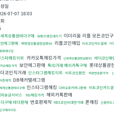
작성일
026-07-07 18:03
조회
6
이더리움 리플 모든코인
신세계상품권테더구매
유튜브영상내리기
리플코인매입
보안에그판매
백화점상품권현금화93
비트코인카드결제
이
호화폐구입
카카오톡해킹가격
인스타해킹의뢰
테더코인매
신세계상품권현금화95
보안에그판매
롯데상품권현
톡ID거래 해외카톡구매
카오해킹가격
테더코인직거래
인스타그램해킹의뢰
비트코인환전
차량번호판가격
DB해커텔레그램
허증제작
인스타그램해킹
비트코인카드결
다바오포커머니판매
세계상품권테더구매
해외카톡판매
해외송금서비스
fds해킹가격
번호판제작
폰해킹
테더구매 테더판매
테더코인비대면거래
신용카드
인구매사이트