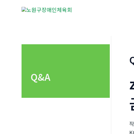
콘
텐
츠
로
건
너
뛰
기
Q&A
K