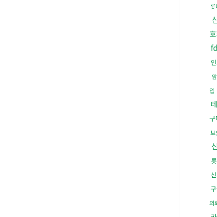
롯
호
f
인
입
구
보
롯
신
구
의
카