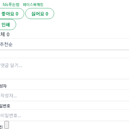
fds푸는법
페이스북해킹
좋아요
0
싫어요
0
인쇄
전체
0
성자
밀번호
진