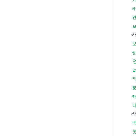
카
보
쌍
알
백