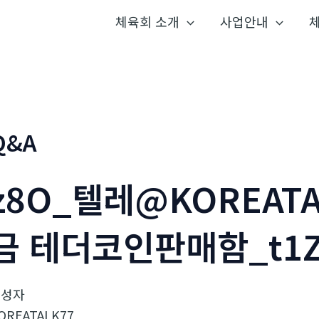
체육회 소개
사업안내
Q&A
z8O_텔레@KOREAT
금 테더코인판매함_t1
작성자
OREATALK77