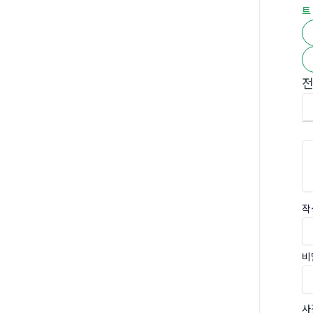
트
작
비
사