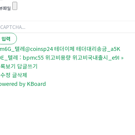
부파일
m6G_텔레@coinsp24 테더이체 테더대리송금_a5K
0E_텔레 : bpmc55 위고비용량 위고비국내출시_e9I
»
목록보기
답글쓰기
글수정
글삭제
owered by KBoard