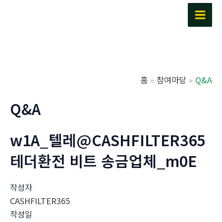
콘
텐
Main
츠
Men
로
건
너
홈
참여마당
Q&A
뛰
기
Q&A
w1A_텔레@CASHFILTER365
테더환전 비트 송금업체_m0E
작성자
CASHFILTER365
작성일