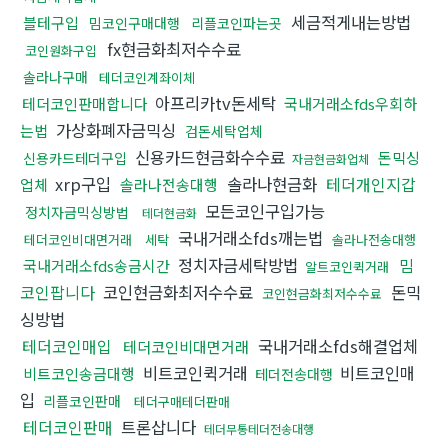
세금적게내는방법
블테구입
밈코인구매대행
리플코인파는곳
fx현금화최저수수료
코인원화구입
솔라나구매
테더코인계좌이체
아프리카tv돈세탁
테더코인판매합니다
국내거래소fds우회하
가상화폐자금믹싱
는법
검돈세탁업체
신용카드현금화수수료
돈믹싱
신용카드테더구입
자금현금화업체
xrp구입
솔라나현금화
테더개인지갑
업체
솔라나전송대행
모든코인구입가능
정치자금믹싱방법
테더현금화
국내거래소fds깨는법
테더코인비대면거래
세탁
솔라나전송대행
정치자금세탁방법
밈
국내거래소fds송금시간
알트코인퀵거래
코인팝니다
코인현금화최저수수료
돈믹
코인현금화최저수수료
싱방법
테더코인매입
국내거래소fds해결업체
테더코인비대면거래
비트코인퀵거래
비트코인매
비트코인송금대행
테더전송대행
입
리플코인판매
테더구매테더판매
테더코인판매
트론삽니다
테더무통테더전송대행