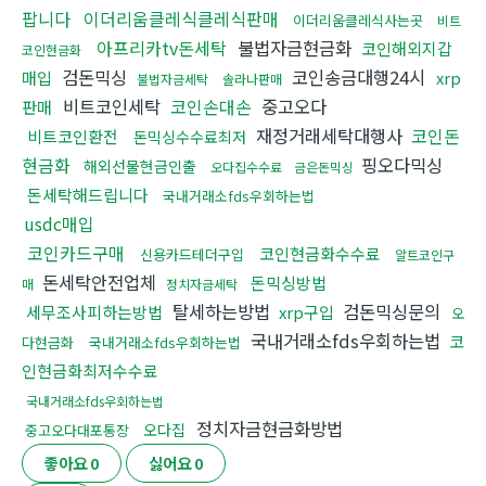
팝니다
이더리움클레식클레식판매
이더리움클레식사는곳
비트
아프리카tv돈세탁
불법자금현금화
코인해외지갑
코인현금화
검돈믹싱
코인송금대행24시
매입
xrp
불법자금세탁
솔라나판매
비트코인세탁
코인손대손
중고오다
판매
재정거래세탁대행사
코인돈
비트코인환전
돈믹싱수수료최저
현금화
핑오다믹싱
해외선물현금인출
오다집수수료
금은돈믹싱
돈세탁해드립니다
국내거래소fds우회하는법
usdc매입
코인카드구매
코인현금화수수료
신용카드테더구입
알트코인구
돈세탁안전업체
돈믹싱방법
매
정치자금세탁
탈세하는방법
검돈믹싱문의
세무조사피하는방법
xrp구입
오
국내거래소fds우회하는법
코
다현금화
국내거래소fds우회하는법
인현금화최저수수료
국내거래소fds우회하는법
정치자금현금화방법
오다집
중고오다대포통장
좋아요
0
싫어요
0