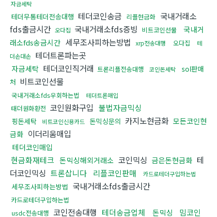
자금세탁
테더코인송금
국내거래소
테더무통테더전송대행
리플현금화
fds출금시간
국내거래소fds증빙
국내거
비트코인선물
오다집
세무조사피하는방법
래소fds송금시간
오다집
xrp전송대행
테
테더트론파는곳
더손대손
테더코인직거래
자금세탁
sol판매
트론리플전송대행
코인돈세탁
비트코인선물
처
국내거래소fds우회하는법
테더트론매입
코인원화구입
불법자금믹싱
태더원화환전
카지노현금화
모든코인현
핑돈세탁
돈믹싱문의
비트코인신용카드
이더리움매입
금화
테더코인매입
현금화재테크
코인믹싱
테
돈믹싱해외거래소
금은돈현금화
더코인믹싱
트론삽니다
리플코인판매
카드로테더구입하는법
국내거래소fds출금시간
세무조사피하는방법
카드로테더구입하는법
코인전송대행
테더송금업체
밈코인
돈믹싱
usdc전송대행