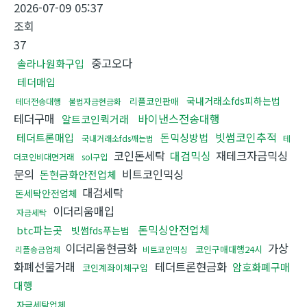
2026-07-09 05:37
조회
37
중고오다
솔라나원화구입
테더매입
국내거래소fds피하는법
리플코인판매
테더전송대행
불법자금현금화
테더구매
바이낸스전송대행
알트코인퀵거래
빗썸코인추적
테더트론매입
돈믹싱방법
국내거래소fds깨는법
테
코인돈세탁
대검믹싱
재테크자금믹싱
더코인비대면거래
sol구입
문의
비트코인믹싱
돈현금화안전업체
대검세탁
돈세탁안전업체
이더리움매입
자금세탁
돈믹싱안전업체
btc파는곳
빗썸fds푸는법
이더리움현금화
가상
코인구매대행24시
리플송금업체
비트코인믹싱
화폐선물거래
테더트론현금화
암호화폐구매
코인계좌이체구입
대행
자금세탁업체