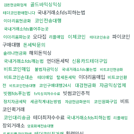
골드바믹싱믹싱
검돈현금화업체
국내거래소fds피하는법
테더코인판매합니다
코인전송대행
이더리움현금화
국내거래소fds뚫어주는곳
오다집
이체코인
파이코인
이더리움파는곳
리플매입
테더코인송금
구매대행
돈세탁문의
해외돈믹싱
솔라나현금화
언더돈세탁
신용카드테더구입
국내거래소fds깨는법
비트코인매입
불법자금믹싱
국내거래소fds뚫는법
비트코인현금화
이더리움매입
비트코인손대손
테더매입
탈세돈세탁
비트코인환
자금믹싱업체
대검현금화
전
코인구매대행24시
비트코인전송대행
빗썸코인추적
빗썸fds푸는법
fx믹싱최저수수료
비트
정치자금세탁
세금적게내는방법
코인원화구입
자금현금화문의
코인퀵거래
코인대리송금
테더최저수수료
국내거래소fds피하는법
리플매입
장외거래소
암호화폐전송대행
횡령믹싱
테더코인직거래
트론리플코인판매