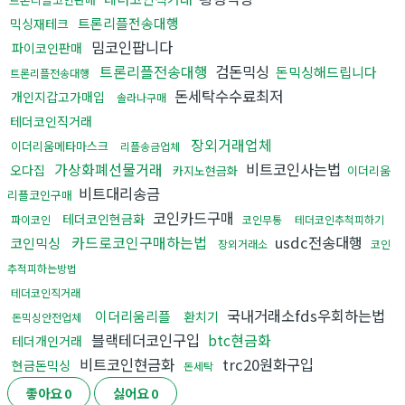
트론리플전송대행
믹싱재테크
밈코인팝니다
파이코인판매
트론리플전송대행
검돈믹싱
돈믹싱해드립니다
트론리플전송대행
돈세탁수수료최저
개인지갑고가매입
솔라나구매
테더코인직거래
장외거래업체
이더리움메타마스크
리플송금업체
가상화폐선물거래
비트코인사는법
오다집
카지노현금화
이더리움
비트대리송금
리플코인구매
코인카드구매
테더코인현금화
파이코인
코인무통
테더코인추척피하기
카드로코인구매하는법
usdc전송대행
코인믹싱
장외거래소
코인
추적피하는방법
테더코인직거래
국내거래소fds우회하는법
이더리움리플
환치기
돈믹싱안전업체
블랙테더코인구입
btc현금화
테더개인거래
비트코인현금화
trc20원화구입
현금돈믹싱
돈세탁
좋아요
0
싫어요
0