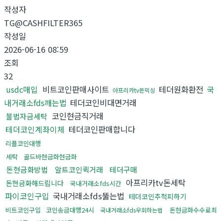
작성자
TG@CASHFILTER365
작성일
2026-06-16 08:59
조회
32
usdc매입
비트코인판매사이트
테더원화환전
국
아프리카tv돈믹싱
내거래소fds깨는법
테더코인비대면거래
코인현금직거래
불법자금세탁
테더코인계좌이체
테더코인판매합니다
리플코인대행
세탁
골드바현금화현금화
돈현금화방법
알트코인퀵거래
테더구매
아프리카tv돈세탁
돈현금화해드립니다
국내거래소fds시간
파이코인구입
국내거래소fds뚫는법
테더코인추척피하기
비트코인구입
코인송금대행24시
돈현금화수수료최
국내거래소fds우회하는법