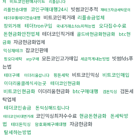
비트코인판매사이트
저
리플삽니다
코인구매대행24시
빗썸코인추적
리플전송대행
재테크자금세탁문의
비트코인퀵거래
리플송금업체
테더무통테더전송대행
테더tron구입
오다집수수료
장외거래
국내거래소fds피하는법
돈현금화안전업체
테더코인직거래
골드바현금화현금화
btc현
자금현금화업체
금화
잡코인판매
믹싱재테크
모든코인고가매입
빗썸fds푸
핑오다세탁
xrp구매
세금적게내는방법
는법
비트코인믹싱
비트코인매입
테더구매
핑돈세탁
이더리움삽니다
이더리움클레식사는곳
테더코인현금화
비트코인현금화
이더리움현금화
btc구매대행
검돈세
검돈믹싱
탁업체
테더코인송금
돈믹싱해드립니다
코인믹싱최저수수료
현금돈현금화
돈세탁방
테더코인비대면거래
법
자금현금화
테더돈믹싱
암호화폐구매대행
탈세하는방법