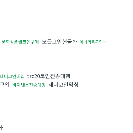
모든코인현금화
문화상품권코인구매
이더리움구입대
trc20코인전송대행
테더코인매입
인구입
테더코인믹싱
바이낸스전송대행
화