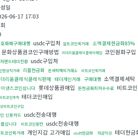
작성일
026-06-17 17:03
조회
0
usdc구입처
소액결제현금화85%
암호화폐구매대행
알트코인퀵거래
문화상품권코인구매방법
코인원화구입
이더리움클레식클레식매입
usdc구입처
쳐랜드테더전환
리플현금화
돈세탁해외거래소
인현금직거래
비트코인퀵거래
소액결제세탁
이더리움클레식클레식판매
테더개인거래
구매대행
롯데상품권매입
비트코
바이낸스코인삽니다
돈현금화최저수수료
테더코인매입
비트코인추적
상비트코인구입
usdc전송대행
인 신용카드
usdc전송대행
리플삽니다
비트코인환전
개인지갑 고가매입
테더현금
비트코인퀵거래
usdt현금화
자금믹싱