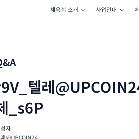
체육회 소개
사업안내
Q&A
r9V_텔레@UPCOIN
체_s6P
작성자
레@UPCOIN24