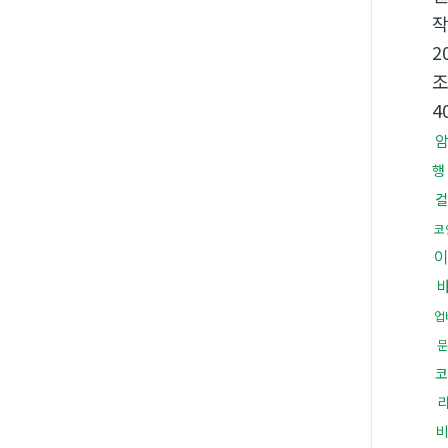
2
4
행
컬
코
업
문
코