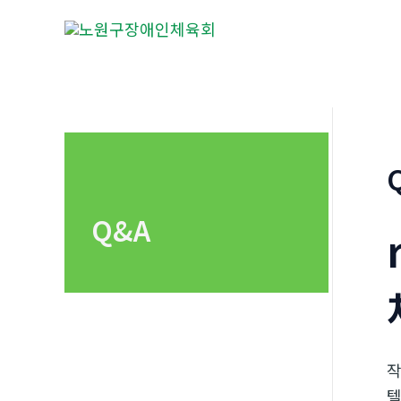
콘
텐
츠
로
건
너
뛰
기
Q&A
텔