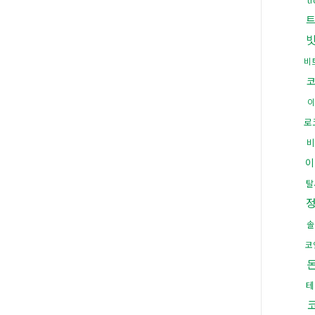
트
빗
비
이
로
비
이
탈
솔
코
테