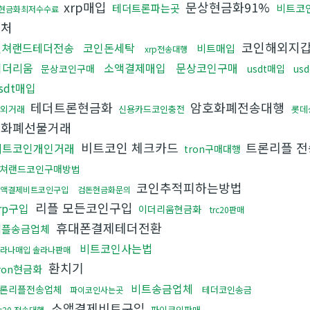
xrp매입
문상현금화91%
테더트론파는곳
비트코
현금화최저수수료
입처
코인해외지
컬쳐랜드테더전송
코인돈세탁
비트매입
xrp전송대행
이더리움
소액결제매입
문상코인구매
문상코인구매
usdt매입
us
sdt매입
테더트론현금화
암호화폐전송대행
장외거래
신용카드코인충전
롯데
상화폐선물거래
비트코인 체크카드
트론리플 
비트코인개인거래
tron구매대행
쳐랜드코인구매방법
코인추적피하는방법
액결제비트코인구입
검돈현금화문의
리플 모든코인구입
rp구입
이더리움현금화
trc20판매
휴대폰결제테더전환
리플송금업체
비트코인사는법
라나매입 솔라나판매
환치기
ron현금화
비트송금업체
론리플전송업체
테더코인송금
파이코인사는곳
소액결제비트구입
파이코인판매
rc20 전송대행