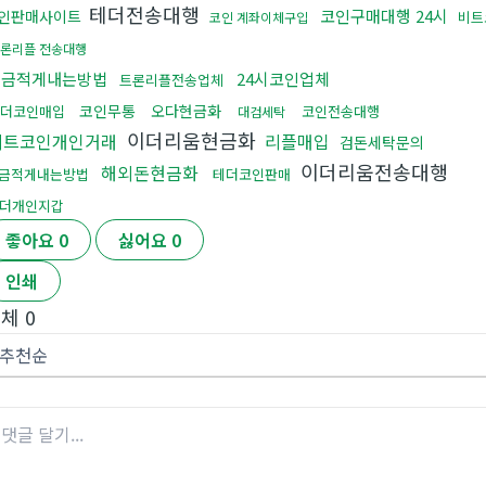
테더전송대행
코인구매대행 24시
인판매사이트
비트
코인 계좌이체구입
론리플 전송대행
세금적게내는방법
24시코인업체
트론리플전송업체
코인무통
오다현금화
더코인매입
코인전송대행
대검세탁
이더리움현금화
비트코인개인거래
리플매입
검돈세탁문의
이더리움전송대행
해외돈현금화
금적게내는방법
테더코인판매
더개인지갑
좋아요
0
싫어요
0
인쇄
전체
0