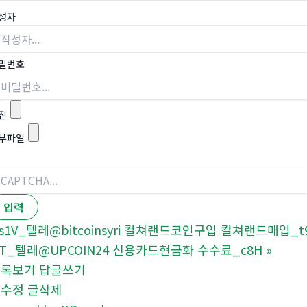
성자
밀번호
진
부파일
s1V_텔레@bitcoinsyri 컬쳐랜드코인구입 컬쳐랜드매입_t
3T_텔레@UPCOIN24 신용카드현금화 수수료_c8H
»
목록보기
답글쓰기
글수정
글삭제