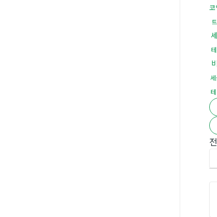
코
트
테
세
테