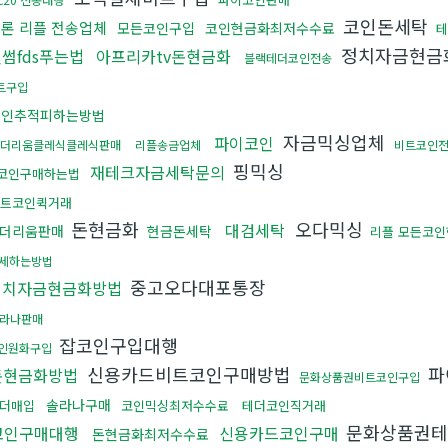
코인돈세탁
론 리플 전송업체
모든코인구입
코인현금화최저수수료
테
정치자금현금
썸fds푸는법
아프리카tv돈현금화
블랙테더코인전송
트구입
코인추적피하는방법
자금믹싱업체
파이코인
더리움클레식클레식판매
리플송금업체
비트코인
핑믹싱
재테크자금세탁문의
코인구매하는법
트코인퀵거래
돈현금화
오다믹싱
대검세탁
더리움판매
현금돈세탁
리플 모든코
세하는방법
중고오다대포통장
정치자금현금화방법
라나판매
잡코인구입대행
인원화구입
신용카드비트코인구매방법
파
돈현금화방법
문화상품권비트코인구입
솔라나구매
더매입
코인믹싱최저수수료
테더코인직거래
문화상품권
코인구매대행
신용카드코인구매
돈현금화최저수수료