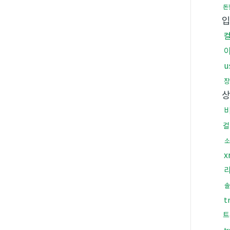
돈
u
컬
소
x
솔
t
트
t