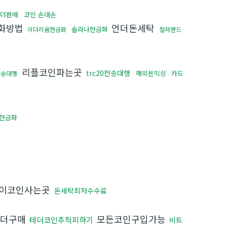
더판매
코인 손대손
화방법
언더돈세탁
솔라나현금화
이더리움현금화
컬쳐랜드
리플코인파는곳
trc20전송대행
해외돈믹싱
카드
전송대행
인현금화
이코인사는곳
돈세탁최저수수료
테더구매
모든코인구입가능
테더코인추척피하기
비트