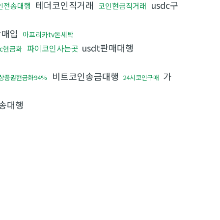
테더코인직거래
usdc구
인전송대행
코인현금직거래
갑매입
아프리카tv돈세탁
usdt판매대행
파이코인사는곳
dc현금화
비트코인송금대행
가
상품권현금화94%
24시코인구매
전송대행