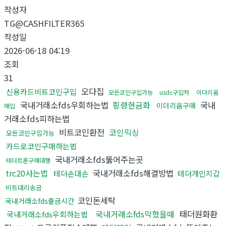
작성자
TG@CASHFILTER365
작성일
2026-06-18 04:19
조회
31
오다집
신용카드비트코인구입
모든코인구입가능
usdc구입처
이더리움
국내거래소fds우회하는법
횡령현금화
국내
이더리움구매
매입
거래소fds피하는법
비트코인환전
코인믹싱
모든코인구입가능
카드로코인구매하는법
국내거래소fds뚫어주는곳
테더트론구매대행
trc20사는법
국내거래소fds해결방법
테더손대손
테더개인지갑
비트대리송금
코인돈세탁
국내거래소fds출금시간
국내거래소fds막혔을때
태더원화환
국내거래소fds우회하는법