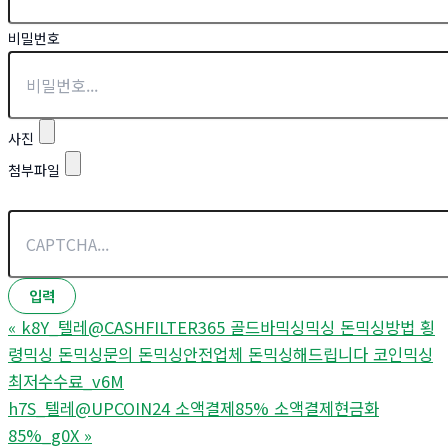
비밀번호
사진
첨부파일
«
k8Y_텔레@CASHFILTER365 골드바믹싱믹싱 돈믹싱방법 횡
령믹싱 돈믹싱문의 돈믹싱안전업체 돈믹싱해드립니다 코인믹싱
최저수수료_v6M
h7S_텔레@UPCOIN24 소액결제85% 소액결제현금화
85%_g0X
»