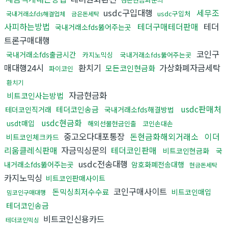
usdc구입대행
세무조
usdc구입처
국내거래소fds해결업체
금은돈세탁
사피하는방법
테더구매테더판매
테더
국내거래소fds뚫어주는곳
트론구매대행
코인구
국내거래소fds출금시간
카지노믹싱
국내거래소fds뚫어주는곳
매대행24시
환치기
가상화폐자금세탁
모든코인현금화
파이코인
환치기
자금현금화
비트코인사는방법
usdc판매처
테더코인송금
테더코인직거래
국내거래소fds해결방법
usdc현금화
usdt매입
해외선물현금인출
코인손대손
중고오다대포통장
돈현금화해외거래소
이더
비트코인체크카드
리움클레식판매
자금믹싱문의
테더코인판매
비트코인현금화
국
usdc전송대행
내거래소fds뚫어주는곳
암호화폐전송대행
현금돈세탁
카지노믹싱
비트코인판매사이트
코인구매사이트
돈믹싱최저수수료
비트코인매입
밈코인구매대행
테더코인송금
비트코인신용카드
테더코인믹싱