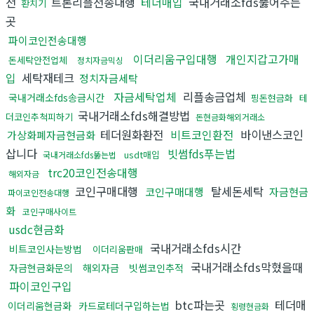
전
트론리플전송대행
테더매입
국내거래소fds뚫어주는
환치기
곳
파이코인전송대행
이더리움구입대행
개인지갑고가매
돈세탁안전업체
정치자금믹싱
입
세탁재테크
정치자금세탁
자금세탁업체
리플송금업체
국내거래소fds송금시간
핑돈현금화
테
국내거래소fds해결방법
더코인추척피하기
돈현금화해외거래소
테더원화환전
비트코인환전
바이낸스코인
가상화폐자금현금화
삽니다
빗썸fds푸는법
usdt매입
국내거래소fds뚫는법
trc20코인전송대행
해외자금
코인구매대행
탈세돈세탁
코인구매대행
자금현금
파이코인전송대행
화
코인구매사이트
usdc현금화
국내거래소fds시간
비트코인사는방법
이더리움판매
국내거래소fds막혔을때
자금현금화문의
해외자금
빗썸코인추적
파이코인구입
btc파는곳
테더매
이더리움현금화
카드로테더구입하는법
횡령현금화