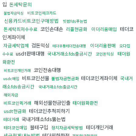
입
돈세탁문의
비트코인체크카드
불법자금믹싱
신용카드비트코인구매방법
빗썸fds푸는법
코인손대손
테더코
돈세탁최저수수료
리플현금화
이더리움매입
인계좌이체
검돈믹싱
자금세탁업체
이더리움판매
오다집
테더무통테더전송대행
usdt판매대행
국내거래소fds출금시간
태더원
수수료
코인돈믹싱
화환전
코인전송대행
비트코인개인거래
비트코인선물
테더코인계좌이체
국내거
불법자금현금화
usdc매입
래소fds송금시간
국내거래소fds출금시간
해외자금
해외선물현금인출
태더원화환전
비트코인퀵거래
테더코인추척피하기
usdt현금화
국내거래소fds뚫는법
테더거래
블테구입
테더개인거래
테더코인매입
정치자금세탁방법
세금적게내는방법
테더원화환전
검돈현금화문의