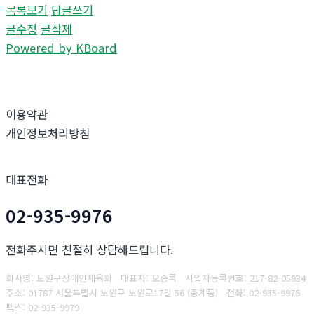
목록보기
답글쓰기
글수정
글삭제
Powered by KBoard
이용약관
개인정보처리방침
대표전화
02-935-9976
전화주시면 친절히 상담해드립니다.
회사명: 노원구장애인체육회 대표자: 오승록
사업자등록번호:
217-82-05934
주소: 01787 서울특별시 노원구 노원로17길 56 (중계동)
전화: 02-935-9976
팩스:
02-935-9979