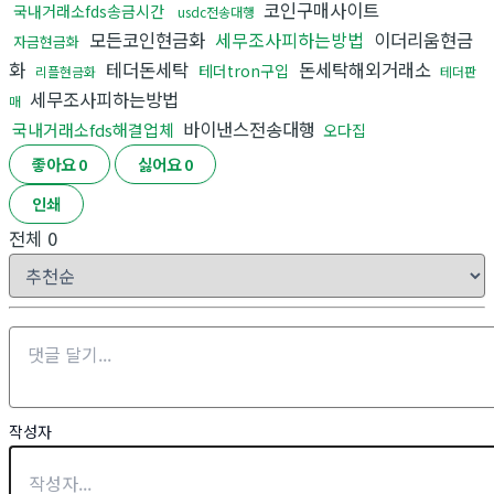
코인구매사이트
국내거래소fds송금시간
usdc전송대행
모든코인현금화
세무조사피하는방법
이더리움현금
자금현금화
화
테더돈세탁
돈세탁해외거래소
테더tron구입
리플현금화
테더판
세무조사피하는방법
매
바이낸스전송대행
국내거래소fds해결업체
오다집
좋아요
0
싫어요
0
인쇄
전체
0
작성자