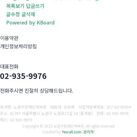
목록보기
답글쓰기
글수정
글삭제
Powered by KBoard
이용약관
개인정보처리방침
대표전화
02-935-9976
전화주시면 친절히 상담해드립니다.
회사명: 노원구장애인체육회 대표자: 오승록
사업자등록번호:
217-82-05934
주소: 01787 서울특별시 노원구 노원로17길 56 (중계동)
전화: 02-935-9976
팩스:
02-935-9979
Copyright © 2025 노원구장애인체육회. All rights reserved.
Created by
Yescall.com
[
관리자
]