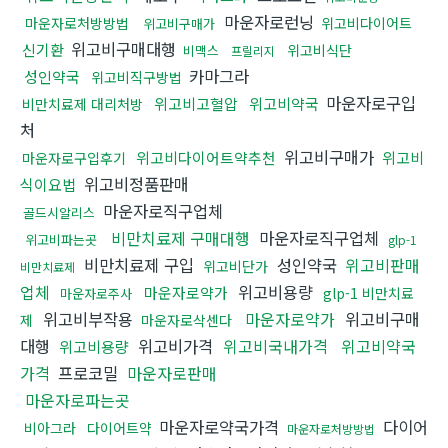
마운자로런닝
마운자로처방방법
위고비다이어트
위고비구매가
위고비구매대행
신기환
위고비식단
비맥스
프릴리지
카마그라
성인약국
위고비직구방법
마운자로구입
위고비고혈압
위고비약국
비만치료제 대리처방
처
위고비구매가
위고비다이어트약추천
위고비
마운자로구입후기
위고비정품판매
식이요법
마운자로직구업체
골드시알리스
비만치료제 구매대행
마운자로직구업체
위고비파는곳
glp-1
비만치료제 구입
성인약국
위고비판매
위고비단가
비만치료제
업체
위고비용량
마운자로약가
glp-1 비만치료
마운자로주사
위고비부작용
마운자로약가
위고비구매
제
마운자로삭센다
대행
위고비가격
위고비국내가격
위고비약국
위고비용량
가격
프로코밀
마운자로판매
마운자로파는곳
마운자로약국가격
다이어
비아그라
다이어트약
마운자로처방방법