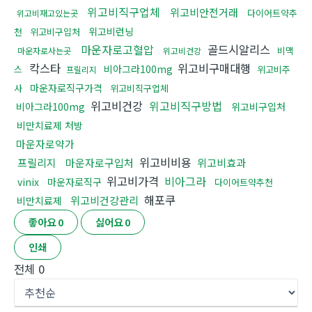
위고비직구업체
위고비안전거래
다이어트약추
위고비재고있는곳
위고비런닝
천
위고비구입처
마운자로고혈압
골드시알리스
비맥
마운자로사는곳
위고비건강
칵스타
위고비구매대행
비아그라100mg
스
위고비주
프릴리지
마운자로직구가격
사
위고비직구업체
위고비건강
위고비직구방법
비아그라100mg
위고비구입처
비만치료제 처방
마운자로약가
위고비비용
프릴리지
마운자로구입처
위고비효과
위고비가격
비아그라
vinix
마운자로직구
다이어트약추천
해포쿠
위고비건강관리
비만치료제
좋아요
0
싫어요
0
인쇄
전체
0