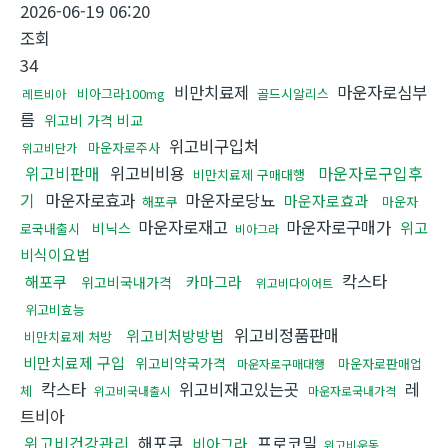
2026-06-19 06:20
조회
34
비만치료제
마운자로심부
비아그라100mg
골드시알리스
레트비아
름
위고비 가격 비교
위고비구입처
마운자로주사
위고비단가
위고비판매
위고비비용
마운자로구입후
비만치료제 구매대행
기
마운자로효과
마운자로당뇨
마운자로효과
해포쿠
마운자
마운자로재고
마운자로구매가
위고
비닉스
로국내출시
비아그라
비식이요법
칵스타
해포쿠
카마그라
위고비국내가격
위고비다이어트
위고비효능
위고비정품판매
위고비처방방법
비만치료제 처방
비만치료제 구입
위고비약국가격
마운자로판매업
마운자로구매대행
칵스타
위고비재고있는곳
레
체
위고비국내출시
마운자로국내가격
트비아
위고비건강관리
해포쿠
프로코밀
비아그라
위고비운동