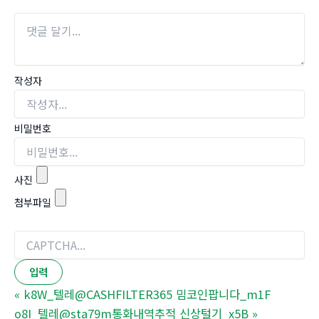
작성자
비밀번호
사진
첨부파일
«
k8W_텔레@CASHFILTER365 밈코인팝니다_m1F
o8I_텔레@sta79m통화내역추적 신상털기_x5B
»