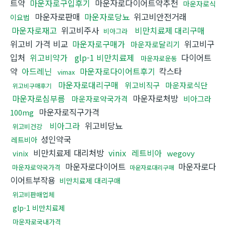
트약
마운자로구입후기
마운자로다이어트약추천
마운자로식
마운자로판매
마운자로당뇨
위고비안전거래
이요법
마운자로재고
위고비주사
비만치료제 대리구매
비아그라
위고비 가격 비교
마운자로구매가
위고비구
마운자로달리기
입처
위고비약가
glp-1 비만치료제
다이어트
마운자로운동
약
아드레닌
마운자로다이어트후기
칵스타
vimax
마운자로대리구매
위고비직구
마운자로식단
위고비구매후기
마운자로심부름
마운자로처방
마운자로약국가격
비아그라
마운자로직구가격
100mg
비아그라
위고비당뇨
위고비건강
성인약국
레트비아
비만치료제 대리처방
vinix
레트비아
wegovy
vinix
마운자로다이어트
마운자로다
마운자로약국가격
마운자로대리구매
이어트부작용
비만치료제 대리구매
위고비판매업체
glp-1 비만치료제
마운자로국내가격