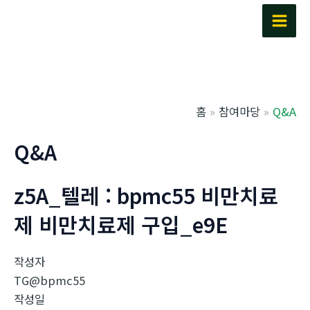
콘
텐
Main
츠
Men
로
건
너
홈
참여마당
Q&A
뛰
기
Q&A
z5A_텔레 : bpmc55 비만치료
제 비만치료제 구입_e9E
작성자
TG@bpmc55
작성일