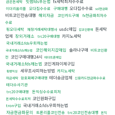
빗썸fds푸는법
fx세탁최저수수료
금은돈세탁
오다집수수료
오다집수수료
구매대행
이더리움리플
sol현금화
비트코인전송대행
해외자금
코인카드구매
fx현금화최저수
수료
usdc매입
돈세탁
핑오다세탁
재정거래세탁대행사
잡코인판매
업체
장외거래소
카지노세탁
trc20구매대행
국내거래소fds우회하는법
코인해외지갑매입
솔라나구매
비트코인환
국내거래소fds깨는법
코인구매대행24시
전
테더트론매입
국내거래소fds깨는법
코인계좌이체구입
세무조사피하는방법
카지노세탁
횡령믹싱
테더송금업체
암호화폐구매대행
자금세탁
신용카드현금화수수료
테더수사기관
돈믹싱수수료최저
trc20구매대행
코인원화구입
돈세탁수수료최저
국내거래소fds우회하는법
tron구입
자금현금화문의
트론리플코인전송
trc20코인전송대행
돈믹