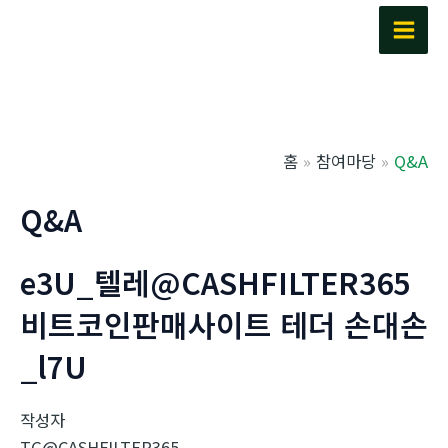
콘
텐
Main
츠
Men
로
건
너
홈
참여마당
Q&A
뛰
기
Q&A
e3U_텔레@CASHFILTER365
비트코인판매사이트 테더 손대손
_l7U
작성자
TG@CASHFILTER365