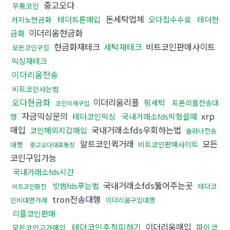
중고오다
무통코인
돈세탁업체
테더트론매입
오다집수수료
테더현
카지노현금화
이더리움현금화
금화
현금화재테크
세탁재테크
비트코인판매사이트
모든코인구입
믹싱재테크
이더리움전송
비트코인사는법
오다현금화
이더리움리플
핑세탁
트론리플전송대
코인이체구입
자금믹싱문의
xrp
테더코인믹싱
국내거래소fds막혔을때
행
매입
국내거래소fds우회하는법
코인해외지갑매입
솔라나전송
알트코인퀵거래
모든
비트코인판매사이트
대행
중고오다대포통장
코인구입가능
국내거래소fds시간
국내거래소fds뚫어주는곳
빗썸fds푸는법
테더코
비트코인환전
tron전송대행
인비대면거래
이더리움구입대행
리플코인판매
테더코인추척피하기
이더리움매입
파이코
모든코인고가매입