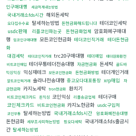
인구매대행
세금적게내는방법
해외돈세탁
국내거래소fds시간
탈세하는방법
테더코인세탁
돈현금화해드립니다
오다집수수료
usdc판매
암호화폐구매대
리플코인파는곳
돈현금화업체
행
모든코인현금화
테더코인직거래
테더돈현금
밈코인구매대행
화
trc20구매대행
대검세탁
테더매입
테더코인직거래
태더원화환전
테더무통테더전송대행
돈세탁
자금현금화
골드바
비트코인매입
믹싱재테크
테더개인거래
돈현금화방법
믹싱믹싱
모든코인현금화
솔라나전송대행
xrp매입
중고오다대포통장
자
알트코인퀵거래
카지노세탁
환치기
금현금화
tron현금화
코인믹싱
테더구매
비트코인체크카드
돈믹싱
리플송금업체
코인체크카드
카지노현금화
usdc구입처
비트코인현금화
탈세하는방법
국내거래소fds시간
암호화폐전송대행
코인무통
돈현금화
국내거래소fds출금시
세무조사피하는방법
핑오다세탁
간
탈세하는방법