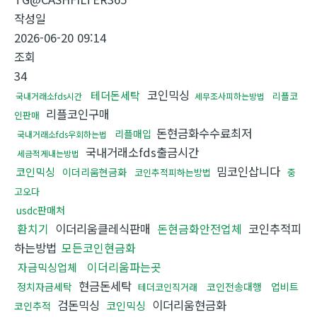
작성일
2026-06-20 09:14
조회
34
코인믹싱
테더돈세탁
리플코
국내거래소fds시간
세무조사피하는방법
리플코인구매
인판매
돈현금화수수료최저
리플매입
국내거래소fds우회하는법
국내거래소fds출금시간
세금적게내는방법
밈코인삽니다
코인믹싱
이더리움현금화
코인추적피하는방법
중
고오다
usdc판매처
환치기
이더리움클레식판매
돈현금화안전업체
코인추적피
하는방법
모든코인현금화
이더리움파는곳
자금믹싱업체
현금돈세탁
정치자금세탁
코인전송대행
업비트
테더코인직거래
검돈믹싱
이더리움현금화
코인믹싱
코인추적