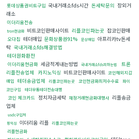
국내거래소fds시간
돈세탁문의
장외거
롯데상품권비트구입
래소
이더리움전송
비트코인판매사이트
리플코인파는곳
잡코인판매
tron현금화
테더매입
문화상품권91%
아프리카tv돈세
오다집
문상매입
탁
국내거래소fds해결방법
테더원화환전
세금적게내는방법
트론
이더리움현금화
국내거래소fds피하는법
리플전송업체
카지노믹싱
비트코인판매사이트
코인해외지갑
테더송금업체
매입
코인현금화최저수수료
리플코인파는곳
파이
코인구입
테더무통테더전송대행
정치자금세탁
리플송금
코인 체크카드
재정거래현금화대행사
업체
usdc구입처
이더리움 리플
리플코인파는곳
핑믹싱
리플현금화