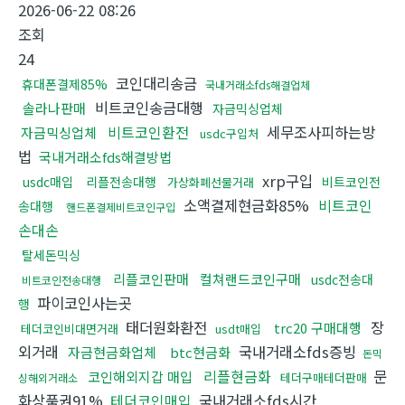
2026-06-22 08:26
조회
24
코인대리송금
휴대폰결제85%
국내거래소fds해결업체
비트코인송금대행
솔라나판매
자금믹싱업체
비트코인환전
세무조사피하는방
자금믹싱업체
usdc구입처
법
국내거래소fds해결방법
xrp구입
usdc매입
리플전송대행
비트코인전
가상화폐선물거래
소액결제현금화85%
비트코인
송대행
핸드폰결제비트코인구입
손대손
탈세돈믹싱
리플코인판매
컬쳐랜드코인구매
usdc전송대
비트코인전송대행
파이코인사는곳
행
태더원화환전
장
trc20 구매대행
테더코인비대면거래
usdt매입
외거래
국내거래소fds증빙
자금현금화업체
btc현금화
돈믹
리플현금화
문
코인해외지갑 매입
테더구매테더판매
싱해외거래소
화상품권91%
테더코인매입
국내거래소fds시간