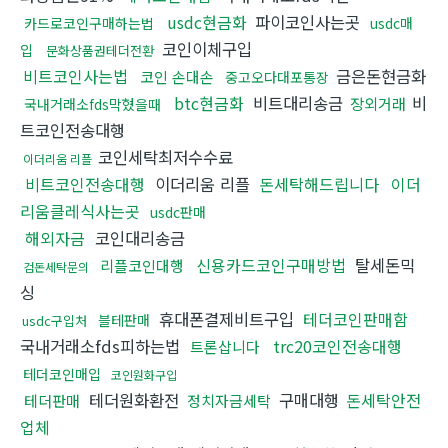
usdc현금화
파이코인사는곳
카드로코인구매하는법
usdc매
코인이체구입
입
문화상품권테더전환
비트코인사는법
금은돈현금화
코인 손대손
중고오다대포통장
btc현금화
비트대리송금
비
장외거래
국내거래소fds막혔을때
트코인전송대행
코인세탁최저수수료
이더리움 리플
비트코인전송대행
이더리움 리플
돈세탁해드립니다
이더
리움클레식사는곳
usdc판매
해외자금
코인대리송금
신용카드코인구매방법
탈세돈믹
리플코인대행
검돈세탁문의
싱
휴대폰결제비트구입
테더코인판매함
블테판매
usdc구입처
국내거래소fds피하는법
trc20코인전송대행
트론삽니다
테더코인매입
코인원화구입
테더원화환전
구매대행
돈세탁안전
테더판매
정치자금세탁
업체