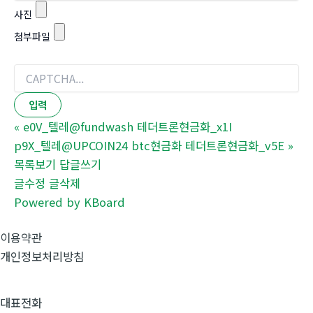
사진
첨부파일
«
e0V_텔레@fundwash 테더트론현금화_x1I
p9X_텔레@UPCOIN24 btc현금화 테더트론현금화_v5E
»
목록보기
답글쓰기
글수정
글삭제
Powered by KBoard
이용약관
개인정보처리방침
대표전화