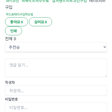
테더tron
fx세탁최저수수료
컬쳐랜드비트코인구입
파이코인
구입
카드로테더구입하는법
좋아요
0
싫어요
0
인쇄
전체
0
작성자
비밀번호