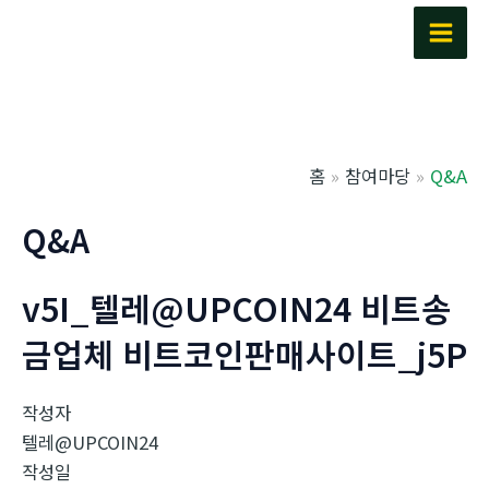
콘
텐
Main
츠
Men
로
건
너
홈
참여마당
Q&A
뛰
기
Q&A
v5I_텔레@UPCOIN24 비트송
금업체 비트코인판매사이트_j5P
작성자
텔레@UPCOIN24
작성일