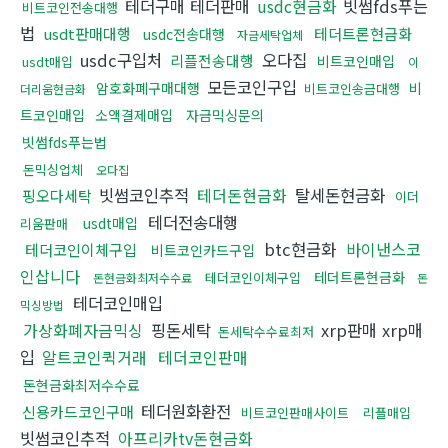
테더구매 테더판매
usdc현금화
빗썸fds푸는
비트코인전송대행
법
usdt판매대행
테더트론현금화
usdc전송대행
자금세탁업체
usdc구입처
오다집
리플전송대행
비트코인매입
usdt매입
이
모든코인구입
암호화폐구매대행
비
비트코인송금대행
더리움현금화
트코인매입
소액결제매입
자금믹싱문의
빗썸fds푸는법
돈믹싱업체
오다집
빗썸코인추적
테더돈현금화
탈세돈현금화
핑오다세탁
이더
테더전송대행
usdt매입
리움판매
btc현금화
바이낸스코
테더코인이체구입
비트코인카드구입
인삽니다
테더트론현금화
테더코인이체구입
돈현금화최저수수료
돈
테더코인매입
믹싱방법
가상화폐자금믹싱
핑돈세탁
xrp판매 xrp매
돈세탁수수료최저
입
알트코인퀵거래
테더코인판매
돈현금화최저수수료
테더원화환전
신용카드코인구매
비트코인판매사이트
리플매입
빗썸코인추적
아프리카tv돈현금화