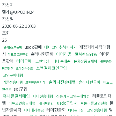
작성자
텔레@UPCOIN24
작성일
2026-06-22 10:03
조회
26
usdc판매
재정거래세탁대행
테더코인추척피하기
빗썸fds푸는법
사
솔라나현금화
이더리움
이더리
컬쳐랜드91%
카드로 코인구입
움판매
테더구매
코인믹싱
테더 손대손
문화상품권세탁
돈현금화
소액결제코인구입
당일정산
오다집수수료
코인구매대행
솔라나전송대행
솔라나현금화
리플전송대행
비트코
코인현금직거래
sol구입
인선물
휴대폰결제매입
리플코인대
테더전송대행
신용카드코인구매방법
행
usdc구입처
불
비트코인송금대행
트론리플코인전송
돈세탁방법
법자금세탁
테더현금화
탈
테더대리송금
코인전송대행
테더돈믹싱