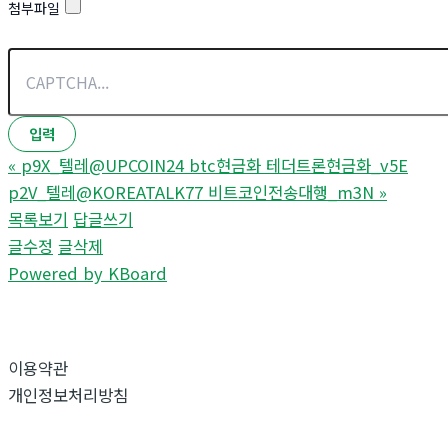
첨부파일
«
p9X_텔레@UPCOIN24 btc현금화 테더트론현금화_v5E
p2V_텔레@KOREATALK77 비트코인전송대행_m3N
»
목록보기
답글쓰기
글수정
글삭제
Powered by KBoard
이용약관
개인정보처리방침