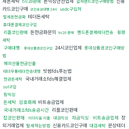
세돈세탁
돈믹싱안전업체
신용
trc20판매
컬쳐랜드코인구매방법
카드코인구매
usdc구입처
코인송금대행 24시
테더돈세탁
탈세돈현금화
휴대폰결제코인구입
돈현금화문의
리플코인판매
핸드폰결제테더전송
횡령
trc20 판매
세탁
24시코인업체
구매대행
롯데상품권코인구매방
롯데상품권코인구입
법
해외선물현금인출
빗썸fds푸는법
테더무통테더전송대행
국내거래소fds해결업체
현금돈세탁
sol구입
핑믹싱
돈세탁
암호화폐
비트송금업체
국내거래소fds송금시간
리플코인판매
잡코인판매
자금믹싱
비트송금업체
장
대검믹싱
이더리움 리플
외거래업체
신용카드코인구매
문상테더
탈세하는방법
대검세탁