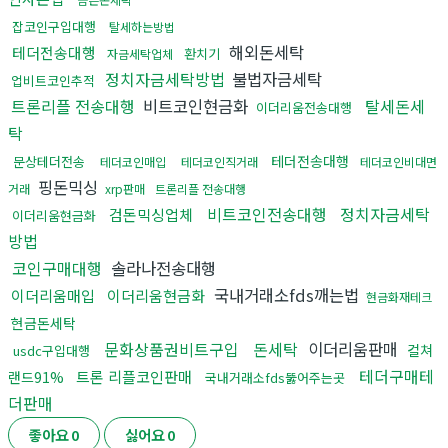
잡코인구입대행
탈세하는방법
해외돈세탁
테더전송대행
환치기
자금세탁업체
정치자금세탁방법
불법자금세탁
업비트코인추적
트론리플 전송대행
비트코인현금화
탈세돈세
이더리움전송대행
탁
테더전송대행
문상테더전송
테더코인매입
테더코인직거래
테더코인비대면
핑돈믹싱
거래
xrp판매
트론리플 전송대행
비트코인전송대행
정치자금세탁
검돈믹싱업체
이더리움현금화
방법
코인구매대행
솔라나전송대행
국내거래소fds깨는법
이더리움매입
이더리움현금화
현금화재테크
현금돈세탁
문화상품권비트구입
돈세탁
이더리움판매
컬쳐
usdc구입대행
테더구매테
트론 리플코인판매
랜드91%
국내거래소fds뚫어주는곳
더판매
좋아요
0
싫어요
0