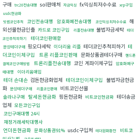
구매
sol판매처
fx믹싱최저수수료
xrp구입
trc20전송대행
자금믹싱
usdc현금화
해
코인전송대행
암호화폐전송대행
빗썸코인추적
코인믹싱최저수수료
외선물현금인출
불법자금세탁
카드로 코인구입
리플전송대행
테더
테더코인판매함
코인추척피하기
핑오다세탁
테더코인추척피하기
테
이더리움 리플
문상테더구매
더코인이체구입
트론 리플코인판매
문화상품권테더구매
핸드폰
트론리플전송대행
코인 계좌이체구입
암호화폐구
결제코인구매방법
이더리움매입
매대행
테더 손대손
검돈현금화업체
테더코인이체구입
불법자금현금
화
비트코인선물
문상테더구매
리플코인판매
탈세돈현금화
핑돈현금화
테더송금
솔라나구매
비트코인현금화
업체
모든코인구입
코인구매대행 24시
재정거래세탁대행사
언더돈현금화
usdc구입처
문화상품권91%
비트코
테더원화환전
인사는법
금은돈세탁