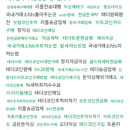
리플전송대행
믹싱재테크
핑오다믹싱
암호화폐구매대행
대검믹싱
국내거래소fds뚫어주는곳
태더원화환
현금돈세탁
usdc판매
전
리플송금업체
비트코인카드
빗썸코인추적
장외거래업체
구매
핑믹싱
테더코인매입
자금세탁
테더트론현금화
해외자금
돈현금화해외거래소
국내거래소fds우회하는법
탈세하는방법
국내거래소fds피
하는법
정치자금믹싱
골드바세탁현금화
테더코인비대면거래
테더이체
테더코인판매
trc20판매
테더송금업체
신
국내거래소fds시간
돈믹싱해외거래소
용카드비트코인구매방법
테더코인이체구입
테
fx세탁최저수수료
더코인판매
이더리움매입
테더코인매입
테더코인추척피하기
모든코인현금화
세무조사피하는방법
테더코인
리플송금업체
btc현금화
현금화
테더코인추척피하기
비트코인믹
트론리플코인전송
테더코인송금
금은돈믹싱
오다믹싱
파이코인구입
트론리
싱
코인카드구매