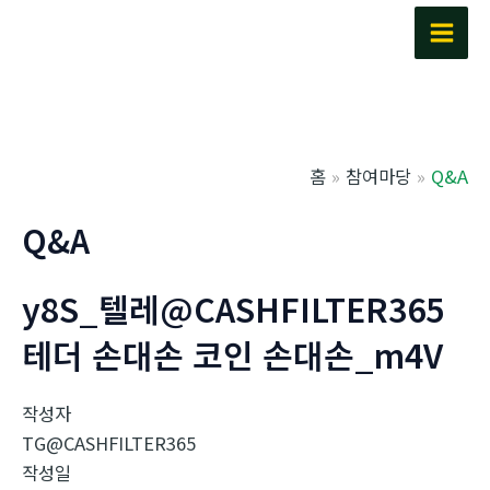
콘
텐
Main
츠
Men
로
건
너
홈
참여마당
Q&A
뛰
기
Q&A
y8S_텔레@CASHFILTER365
테더 손대손 코인 손대손_m4V
작성자
TG@CASHFILTER365
작성일