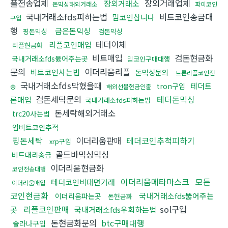
플전송업체
장외거래업체
장외거래소
돈믹싱해외거래소
파이코인
국내거래소fds피하는법
비트코인송금대
밈코인삽니다
구입
행
금은돈믹싱
핑돈믹싱
검돈믹싱
테더이체
리플코인매입
리플현금화
비트매입
검돈현금화
국내거래소fds뚫어주는곳
밈코인구매대행
문의
이더리움리플
비트코인사는법
돈믹싱문의
트론리플코인전
국내거래소fds막혔을때
테더트
tron구입
송
해외선물현금인출
검돈세탁문의
테더돈믹싱
론매입
국내거래소fds피하는법
돈세탁해외거래소
trc20사는법
업비트코인추적
핑돈세탁
이더리움판매
테더코인추척피하기
xrp구입
골드바믹싱믹싱
비트대리송금
이더리움현금화
코인전송대행
이더리움메타마스크
모든
테더코인비대면거래
이더리움매입
코인현금화
국내거래소fds뚫어주는
이더리움파는곳
돈현금화
리플코인판매
sol구입
곳
국내거래소fds우회하는법
돈현금화문의
btc구매대행
솔라나구입