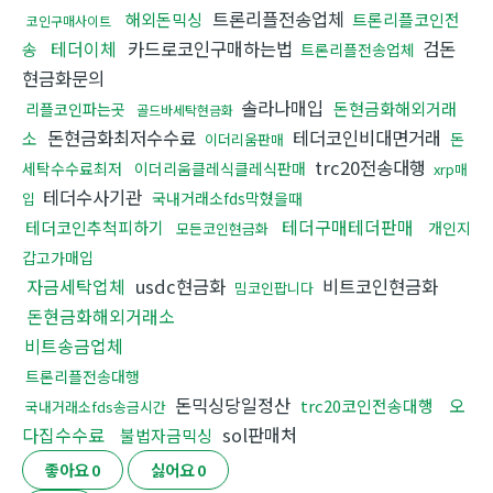
트론리플전송업체
해외돈믹싱
트론리플코인전
코인구매사이트
테더이체
카드로코인구매하는법
검돈
송
트론리플전송업체
현금화문의
솔라나매입
돈현금화해외거래
리플코인파는곳
골드바세탁현금화
돈현금화최저수수료
테더코인비대면거래
소
돈
이더리움판매
trc20전송대행
세탁수수료최저
이더리움클레식클레식판매
xrp매
테더수사기관
국내거래소fds막혔을때
입
테더구매테더판매
테더코인추척피하기
개인지
모든코인현금화
갑고가매입
자금세탁업체
usdc현금화
비트코인현금화
밈코인팝니다
돈현금화해외거래소
비트송금업체
트론리플전송대행
돈믹싱당일정산
오
trc20코인전송대행
국내거래소fds송금시간
다집수수료
sol판매처
불법자금믹싱
좋아요
0
싫어요
0