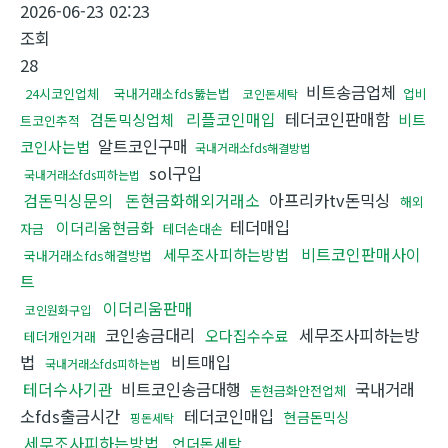
2026-06-23 02:23
조회
28
비트송금업체
24시코인업체
국내거래소fds뚫는법
업비
코인돈세탁
리플코인매입
테더코인판매함
검돈믹싱업체
비트
트코인추적
알트코인구매
코인사는법
국내거래소fds해결방법
sol구입
국내거래소fds피하는법
검돈믹싱문의
돈현금화해외거래소
아프리카tv돈믹싱
해외
테더매입
이더리움현금화
자금
테더손대손
비트코인판매사이
세무조사피하는방법
국내거래소fds해결방법
트
이더리움판매
코인원화구입
코인송금대리
세무조사피하는방
오다집수수료
테더개인거래
법
비트매입
국내거래소fds피하는법
테더수사기관
비트코인송금대행
국내거래
돈현금화안전업체
소fds출금시간
테더코인매입
현금돈믹싱
핑돈세탁
세무조사피하는방법
언더돈세탁