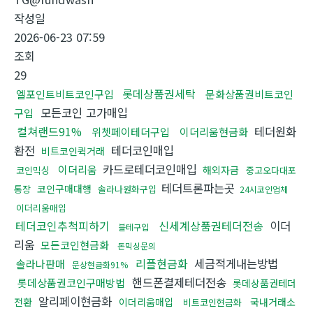
작성일
2026-06-23 07:59
조회
29
롯데상품권세탁
엘포인트비트코인구입
문화상품권비트코인
모든코인 고가매입
구입
컬쳐랜드91%
테더원화
위쳇페이테더구입
이더리움현금화
환전
테더코인매입
비트코인퀵거래
카드로테더코인매입
이더리움
해외자금
코인믹싱
중고오다대포
테더트론파는곳
코인구매대행
통장
솔라나원화구입
24시코인업체
이더리움매입
테더코인추척피하기
신세계상품권테더전송
이더
블테구입
리움
모든코인현금화
돈믹싱문의
리플현금화
세금적게내는방법
솔라나판매
문상현금화91%
핸드폰결제테더전송
롯데상품권코인구매방법
롯데상품권테더
알리페이현금화
전환
이더리움매입
국내거래소
비트코인현금화