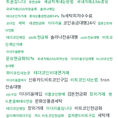
트론삽니다
세금적게내는방법
국내거래소fds증빙
핑현금화
국내거래소fds막혔을때
솔라나매입
fx세탁최저수수료
테더코인직거래
롯데상품권현금화94%
코인송금대행24시
세탁
이더리움
대검현금화
오다집
엘포인트테
더전환
솔라나전송대행
usdc현금화
비트코
테더코인매입
usdc전송대행
인개인거래
이더리움판매
문상현금화91%
국내거래소fds피하는법
이더리움구입대행
trc20코인전
송대행
테더코인비대면거래
파이코인사는곳
신용카드비트코인구입
비트코인사는법
tron
이더리움클레식
전송대행
이더리움매입
검돈현금화
장외거래
리플코인판매
핸
xrp구입
문화상품권세탁
드폰결제테더전송
장외거래
비트코인현금화
이더리움삽니다
테더코인매입
세탁재
컬쳐랜드비트구입
알리페이테더구입
카드 비트코인현금화