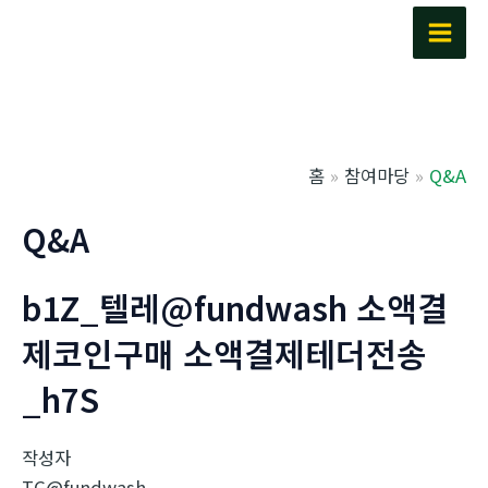
콘
텐
Main
츠
Men
로
건
너
홈
참여마당
Q&A
뛰
기
Q&A
b1Z_텔레@fundwash 소액결
제코인구매 소액결제테더전송
_h7S
작성자
TG@fundwash