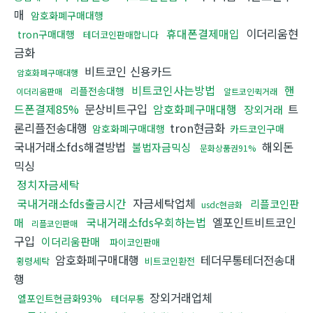
매
암호화폐구매대행
휴대폰결제매입
이더리움현
tron구매대행
테더코인판매합니다
금화
비트코인 신용카드
암호화폐구매대행
비트코인사는방법
핸
리플전송대행
이더리움판매
알트코인퀵거래
드폰결제85%
문상비트구입
암호화폐구매대행
트
장외거래
론리플전송대행
tron현금화
암호화폐구매대행
카드코인구매
국내거래소fds해결방법
해외돈
불법자금믹싱
문화상품권91%
믹싱
정치자금세탁
국내거래소fds출금시간
자금세탁업체
리플코인판
usdc현금화
국내거래소fds우회하는법
엘포인트비트코인
매
리플코인판매
구입
이더리움판매
파이코인판매
암호화폐구매대행
테더무통테더전송대
횡령세탁
비트코인환전
행
장외거래업체
엘포인트현금화93%
테더무통