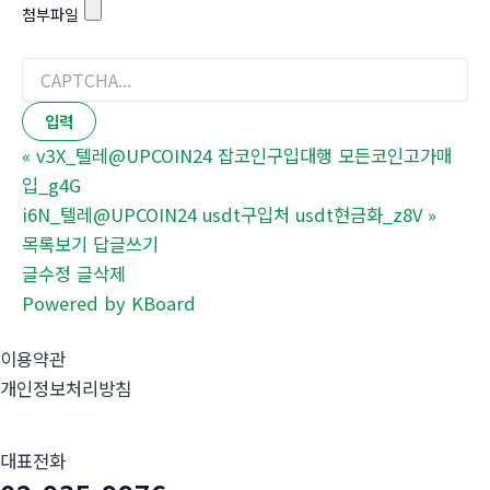
첨부파일
«
v3X_텔레@UPCOIN24 잡코인구입대행 모든코인고가매
입_g4G
i6N_텔레@UPCOIN24 usdt구입처 usdt현금화_z8V
»
목록보기
답글쓰기
글수정
글삭제
Powered by KBoard
이용약관
개인정보처리방침
대표전화