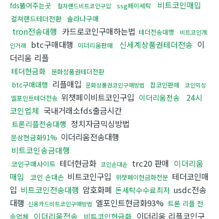
비트코인매입
fds뚫어주는곳
ssg페이세탁
컬쳐랜드비트코인구입
컬쳐랜드테더전환
솔라나구매
tron전송대행
카드로코인구매하는법
테더전송대행
비트코인개
btc구매대행
신세계상품권테더전송
이
이더리움판매
인거래
더리움 리플
테더현금화
문화상품권테더전환
리플매입
btc구매대행
잡코인판매
문화상품권코인구매방법
코인믹싱
위챗페이비트코인구입
24시
이더리움전송
엘포인트테더전송
코인업체
국내거래소fds출금시간
정치자금믹싱방법
트론리플전송대행
이더리움전송대행
문상현금화91%
비트코인송금대행
테더현금화
trc20 판매
이더리움
코인구매사이트
코인손대손
매입
비트코인구입
테더코인매
코인 손대손
위챗페이현금화전문
입
비트코인전송대행
암호화폐
usdc전송
돈세탁수수료최저
대행
엘포인트현금화93%
트론 리플 전
신용카드비트코인구매방법
이더리움전송
이더리움 리플코인구
비트코인현금화
송업체