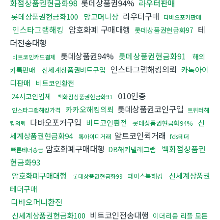
화점상품권현금화98
롯데상품권94%
라우터판매
라우터구매
롯데상품권현금화100
망고머니상
다바오포커판매
인스타그램해킹
암호화폐 구매대행
테
롯데상품권현금화97
더전송대행
롯데상품권94%
롯데상품권현금화91
해외
비트코인카드결제
인스타그램해킹의뢰
카톡아이
카톡판매
신세계상품권비트구입
디판매
비트코인환전
010인증
24시코인업체
백화점상품권현금화91
롯데상품권코인구입
카카오해킹의뢰
인스타그램해킹가격
트위터해
다바오포커구입
비트코인환전
신
롯데상품권현금화94%
킹의뢰
알트코인퀵거래
세계상품권현금화94
톡아이디거래
fds테더
암호화폐구매대행
백화점상품권
DB해커텔레그램
빠른테더송금
현금화93
암호화폐구매대행
신세계상품권
페이스북해킹
롯데상품권현금화99
테더구매
다바오머니환전
비트코인전송대행
신세계상품권현금화100
이더리움 리플 모든