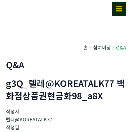
콘
텐
Main
츠
Men
로
건
너
홈
참여마당
Q&A
뛰
기
Q&A
g3Q_텔레@KOREATALK77 백
화점상품권현금화98_a8X
작성자
텔레@KOREATALK77
작성일