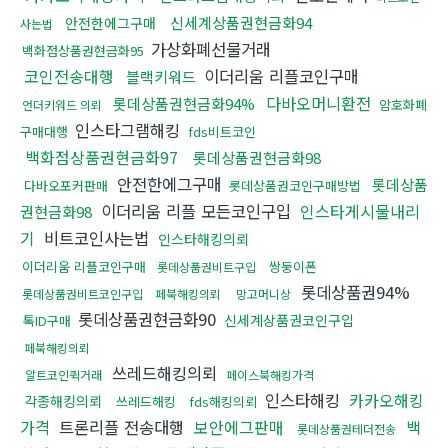
신세계상품권현금화94
안전한에그구매
사는법
가상화폐선물거래
백화점상품권현금화95
코인전송대행
이더리움 리플코인구매
블랙키워드
다바오머니환전
롯데상품권현금화94%
암호화폐
언더키워드 의뢰
인스타그램해킹
구매대행
fds비트코인
백화점상품권현금화97
롯데상품권현금화98
안전한에그구매
롯데상품
다바오포커판매
롯데상품권코인구매방법
이더리움 리플 모든코인구입
인스타게시물내리
권현금화98
기
비트코인사는법
인스타해킹의뢰
이더리움 리플코인구매
쌍둥이폰
롯데상품권비트구입
롯데상품권94%
롯데상품권비트코인구입
페북해킹의뢰
망고머니상
롯데상품권현금화90
신세계상품권코인구입
톡ID구매
페북해킹의뢰
쓰레드해킹의뢰
알트코인퀵거래
페이스북해킹가격
인스타해킹
카카오해킹
각종해킹의뢰
쓰레드해킹
fds해킹의뢰
가격
트론리플 전송대행
보안에그판매
백
롯데상품권테더전송