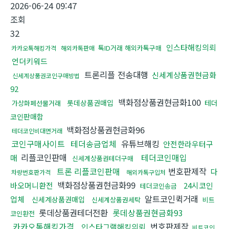
2026-06-24 09:47
조회
32
인스타해킹의뢰
톡ID거래 해외카톡구매
카카오톡해킹가격
해외카톡판매
언더키워드
트론리플 전송대행
신세계상품권현금화
신세계상품권코인구매방법
92
백화점상품권현금화100
롯데상품권매입
테더
가상화폐선물거래
코인판매함
백화점상품권현금화96
테더코인비대면거래
코인구매사이트
테더송금업체
유튜브해킹
안전한라우터구
리플코인판매
테더코인매입
매
신세계상품권테더구매
트론 리플코인판매
번호판제작
다
차량번호판가격
해외카톡구입처
백화점상품권현금화99
바오머니환전
24시코인
테더코인송금
알트코인퀵거래
업체
신세계상품권매입
신세계상품권세탁
비트
롯데상품권테더전환
롯데상품권현금화93
코인환전
카카오톡해킹가격
번호판제작
인스타그램해킹의뢰
비트코인