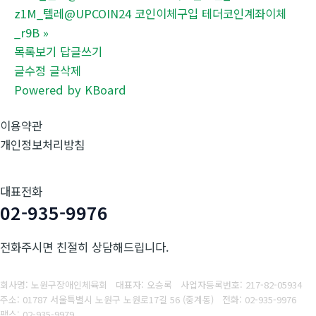
z1M_텔레@UPCOIN24 코인이체구입 테더코인계좌이체
_r9B
»
목록보기
답글쓰기
글수정
글삭제
Powered by KBoard
이용약관
개인정보처리방침
대표전화
02-935-9976
전화주시면 친절히 상담해드립니다.
회사명: 노원구장애인체육회 대표자: 오승록
사업자등록번호:
217-82-05934
주소: 01787 서울특별시 노원구 노원로17길 56 (중계동)
전화: 02-935-9976
팩스:
02-935-9979