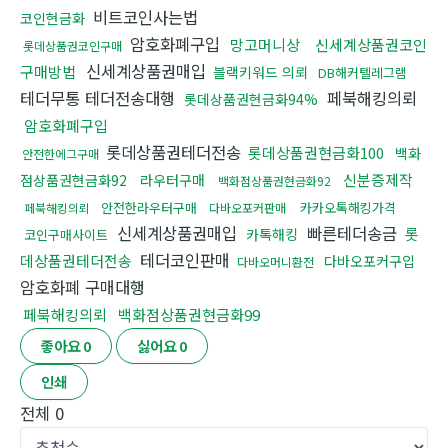
비트코인사는법
코인현금화
암호화폐구입
망고머니상
신세계상품권코인
롯데상품권코인구매
신세계상품권매입
구매방법
블랙키워드 의뢰
DB해커텔레그램
테더무통 테더전송대행
페북해킹의뢰
롯데상품권현금화94%
암호화폐구입
롯데상품권테더전송
롯데상품권현금화100
백화
안전한에그구매
신분증제작
점상품권현금화92
라우터구매
백화점상품권현금화92
안전한라우터구매
카카오톡해킹가격
페북해킹의뢰
다바오포커판매
신세계상품권매입
빠른테더송금
롯
카톡해킹
코인구매사이트
테더코인판매
데상품권테더전송
다바오포커구입
다바오머니환전
암호화폐 구매대행
페북해킹의뢰
백화점상품권현금화99
좋아요
0
싫어요
0
인쇄
전체
0